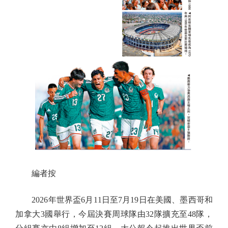
編者按
2026年世界盃6月11日至7月19日在美國、墨西哥和
加拿大3國舉行，今屆決賽周球隊由32隊擴充至48隊，