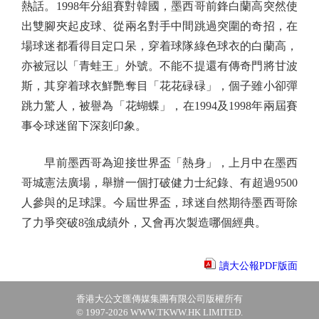
熱話。1998年分組賽對韓國，墨西哥前鋒白蘭高突然使
出雙腳夾起皮球、從兩名對手中間跳過突圍的奇招，在
場球迷都看得目定口呆，穿着球隊綠色球衣的白蘭高，
亦被冠以「青蛙王」外號。不能不提還有傳奇門將甘波
斯，其穿着球衣鮮艷奪目「花花碌碌」，個子雖小卻彈
跳力驚人，被譽為「花蝴蝶」，在1994及1998年兩屆賽
事令球迷留下深刻印象。
早前墨西哥為迎接世界盃「熱身」，上月中在墨西
哥城憲法廣場，舉辦一個打破健力士紀錄、有超過9500
人參與的足球課。今屆世界盃，球迷自然期待墨西哥除
了力爭突破8強成績外，又會再次製造哪個經典。
讀大公報PDF版面
香港大公文匯傳媒集團有限公司版權所有
© 1997-2026 WWW.TKWW.HK LIMITED.