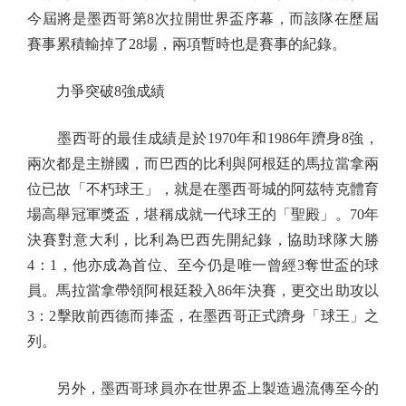
今屆將是墨西哥第8次拉開世界盃序幕，而該隊在歷屆
賽事累積輸掉了28場，兩項暫時也是賽事的紀錄。
力爭突破8強成績
墨西哥的最佳成績是於1970年和1986年躋身8強，
兩次都是主辦國，而巴西的比利與阿根廷的馬拉當拿兩
位已故「不朽球王」，就是在墨西哥城的阿茲特克體育
場高舉冠軍獎盃，堪稱成就一代球王的「聖殿」。70年
決賽對意大利，比利為巴西先開紀錄，協助球隊大勝
4：1，他亦成為首位、至今仍是唯一曾經3奪世盃的球
員。馬拉當拿帶領阿根廷殺入86年決賽，更交出助攻以
3：2擊敗前西德而捧盃，在墨西哥正式躋身「球王」之
列。
另外，墨西哥球員亦在世界盃上製造過流傳至今的