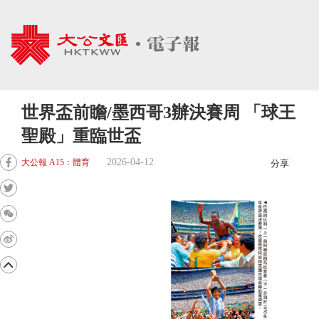
世界盃前瞻/墨西哥3辦決賽周 「球王
聖殿」重臨世盃
2026-04-12
大公報 A15：體育
分享