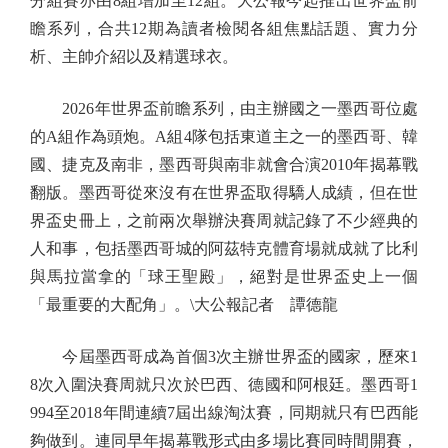
分組賽亦由8組增加至12組。大公報今起推出世界盃前
瞻系列，合共12期為讀者檢閱各組焦點話題、實力分
析、主帥介紹以及精選球衣。
2026年世界盃前瞻系列，由主辦國之一墨西哥位處
的A組作為頭炮。A組4隊包括東道主之一的墨西哥、韓
國、捷克及南非，墨西哥與南非就會合演2010年揭幕戰
翻版。墨西哥從來沒有在世界盃取得驕人成績，但在世
界盃史冊上，之前兩次舉辦決賽周就記錄了不少經典的
人和事，包括墨西哥城的阿茲特克體育場就成就了比利
與馬拉當拿的「球王聖殿」，絕對是世界盃史上一個
「最重要的大配角」。\大公報記者 譚德龍
今屆墨西哥成為首個3次主辦世界盃的國家，歷來1
8次入圍決賽周就只次於巴西、德國和阿根廷。墨西哥1
994至2018年間連續7屆出線淘汰賽，同期就只有巴西能
夠做到。連同早年揭幕戰形式由多場比賽同時間開賽，