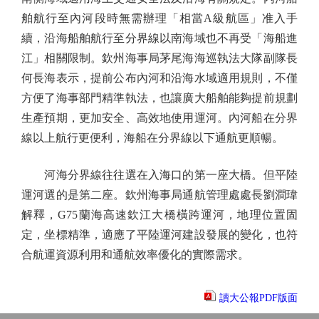
舶航行至內河段時無需辦理「相當A級航區」准入手
續，沿海船舶航行至分界線以南海域也不再受「海船進
江」相關限制。欽州海事局茅尾海海巡執法大隊副隊長
何長海表示，提前公布內河和沿海水域適用規則，不僅
方便了海事部門精準執法，也讓廣大船舶能夠提前規劃
生產預期，更加安全、高效地使用運河。內河船在分界
線以上航行更便利，海船在分界線以下通航更順暢。
河海分界線往往選在入海口的第一座大橋。但平陸
運河選的是第二座。欽州海事局通航管理處處長劉澗瑋
解釋，G75蘭海高速欽江大橋橫跨運河，地理位置固
定，坐標精準，適應了平陸運河建設發展的變化，也符
合航運資源利用和通航效率優化的實際需求。
讀大公報PDF版面