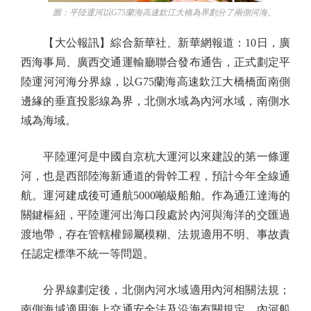
圖：平陸運河以G75蘭海高速欽江大橋為界劃分了兩側河海。
【大公報訊】綜合新華社、新華網報道：10日，廣
西海事局、廣西交通運輸廳聯合發布通告，正式劃定平
陸運河河海分界線，以G75蘭海高速欽江大橋橋面南側
邊緣的垂直投影線為界，北側水域為內河水域，南側水
域為海域。
平陸運河是中國自京杭大運河以來建設的第一條運
河，也是西部陸海新通道的骨幹工程，預計今年全線通
航。運河建成後可通航5000噸級船舶。作為通江達海的
關鍵樞紐，平陸運河出海口段處於內河與海洋的交匯過
渡地帶，存在管轄權歸屬模糊、法規適用不明、事故責
任認定標準不統一等問題。
分界線劃定後，北側內河水域適用內河相關法規；
南側海域適用海上交通安全法及沿海有關規定。內河船