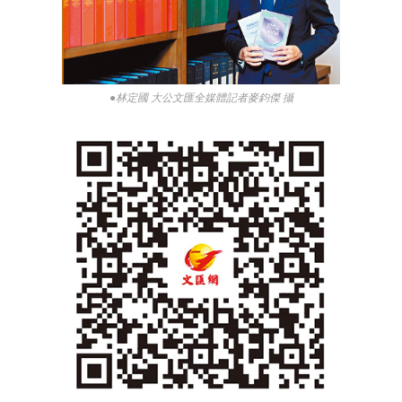
●林定國 大公文匯全媒體記者麥鈞傑 攝