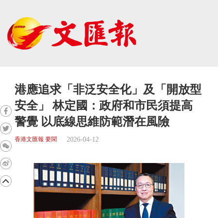
港應追求「非泛安全化」及「開放型
安全」 林定國：政府和市民須提高
警覺 以底線思維防範潛在風險
2026-04-12
香港文匯報 要聞