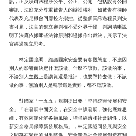
訊，正反映司法程序公平、公正、公開，包括設有公開
審訊，法庭充分尊重被告人的辯護權利，如被告有律師
代表及充足機會回應控方指控。從整個審訊過程及判決
書可見，法官的獨立審判權不受外界干擾。判詞清晰說
明了法庭依據哪些法律原則和證據作出裁決，展示了法
官經過獨立思考。
林定國強調，維護國家安全要有客觀態度，不應因
別人的影響而決定什麼該做、什麼不該做。該做的事，
不論別人主觀上是讚賞還是批評，也要堅持去做；不該
做的事，無論別人是稱讚還是責難，都不應該做。
對國家「十五五」規劃提出要「堅持統籌發展和安
全」「在發展中固安全，在安全中謀發展，強化底線思
維，有效防範化解各類風險，增強經濟和社會韌性，以
新安全格局保障新發展格局」，林定國認同發展與安全
之間存在緊密的因果關係，安全能為社會發展創造有利