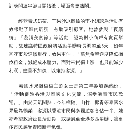
計晚間連串節目開始後，場面會更熱鬧。
經營泰式奶茶、芒果沙冰攤檔的李小姐認為活動有
效帶動了區內氣氛，有助吸引顧客。她曾參與「夜繽
紛」「葵涌美食節」等活動，認為對小商戶有實質幫
助，故建議特區政府將活動舉辦時長調整至5天，如年
宵花市般連續舉行，效果更佳，「當然希望適度降低攤
位租金，減輕成本壓力。面對來貨價上漲，也只能減少
利潤，盡量不加價，以維持客源。」
泰國水果攤檔檔主劉女士是第二年參加泰繽紛，
「活動促進香港與泰國文化交流，深受港泰市民歡
迎。」由於天氣悶熱，今年榴槤、山竹、椰青等泰國水
果最為暢銷，客源以香港市民與泰國遊客各佔一半。她
亦希望政府延長活動期，或擴展至全港多區舉辦，讓更
多市民感受泰國新年氣氛。