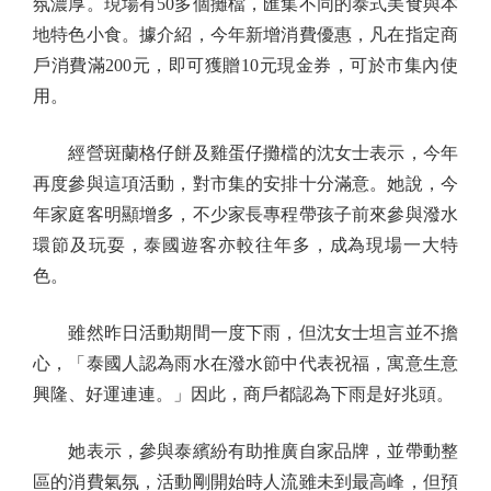
氛濃厚。現場有50多個攤檔，匯集不同的泰式美食與本
地特色小食。據介紹，今年新增消費優惠，凡在指定商
戶消費滿200元，即可獲贈10元現金券，可於市集內使
用。
經營斑蘭格仔餅及雞蛋仔攤檔的沈女士表示，今年
再度參與這項活動，對市集的安排十分滿意。她說，今
年家庭客明顯增多，不少家長專程帶孩子前來參與潑水
環節及玩耍，泰國遊客亦較往年多，成為現場一大特
色。
雖然昨日活動期間一度下雨，但沈女士坦言並不擔
心，「泰國人認為雨水在潑水節中代表祝福，寓意生意
興隆、好運連連。」因此，商戶都認為下雨是好兆頭。
她表示，參與泰繽紛有助推廣自家品牌，並帶動整
區的消費氣氛，活動剛開始時人流雖未到最高峰，但預