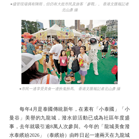
●儘管現場偶有陣雨，但仍有大批市民及旅客「參戰」。 香港文匯報記者
北山彥 攝
●市民一邊享受美食一邊扮鬼扮馬。 香港文匯報記者北山彥 攝
每年4月是泰國傳統新年，在素有「小泰國」「小
曼谷」美譽的九龍城，潑水節活動已成為社區年度盛
事，去年就吸引逾8萬人次參與。今年的「龍城美食潑
水泰繽紛2026」（泰繽紛）由昨日起一連兩天在九龍城