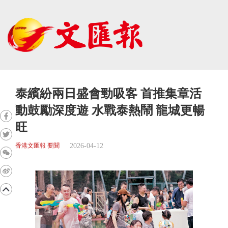
泰繽紛兩日盛會勁吸客 首推集章活
動鼓勵深度遊 水戰泰熱鬧 龍城更暢
旺
2026-04-12
香港文匯報 要聞