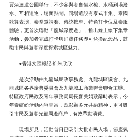
賈炳達道公園舉行，不少參與者自備水槍、水桶到場潑
水、互相追逐，場面熱鬧。同場還設有泰式市集、泰國
歌舞表演、泰拳邀請賽、傳統按摩、特色打卡位及泰服
體驗，更首次聯動「龍城深度遊」，推出線上線下集章
活動，參加者完成打卡與消費任務即可兌換紀念品，鼓
勵市民與遊客深度探索城區魅力。
●香港文匯報記者 朱欣欣
是次活動由九龍城民政事務處、九龍城區議會、九
龍城區各界慶典委員會及九龍城工商業聯會聯合主辦。
特區政府民政及青年事務局局長麥美娟致辭時表示，今
年泰繽紛活動內容豐富，既彰顯多元共融精神，更可吸
引市民及遊客光顧周邊商戶，有效帶動消費。
現場所見，活動首日已吸引大批市民入場，節慶氣