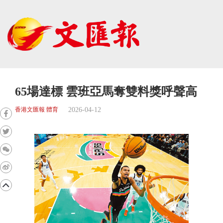
65場達標 雲班亞馬奪雙料獎呼聲高
2026-04-12
香港文匯報 體育