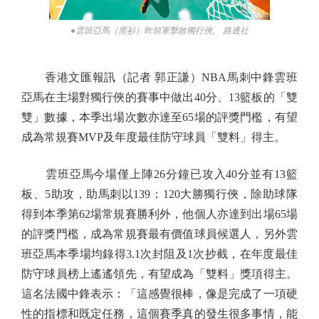
●雲班亞馬（黑衫）昨領軍擊敗獨行俠。 路透社
香港文匯報訊（記者 郭正謙）NBA馬刺中鋒雲班
亞馬在主場對獨行俠的賽事中做出40分、13籃板的「雙
雙」數據，本季出場次數亦達至65場的評獎門檻，有望
成為常規賽MVP及年度最佳防守球員「雙料」得主。
雲班亞馬今場僅上陣26分鐘已攻入40分並有13籃
板、5助攻，助馬刺以139：120大勝獨行俠，除助球隊
得到本季第62場常規賽勝利外，他個人亦達到出場65場
的評獎門檻，成為常規賽最有價值球員候選人，另外雲
班亞馬本季場均錄得3.1次封阻及1次抄截，在年度最佳
防守球員榜上遙遙領先，有望成為「雙料」獎項得主。
這名法國中鋒表示：「這感覺很棒，像是完成了一項硬
性的指標和既定任務，這個賽季真的發生很多事情，能