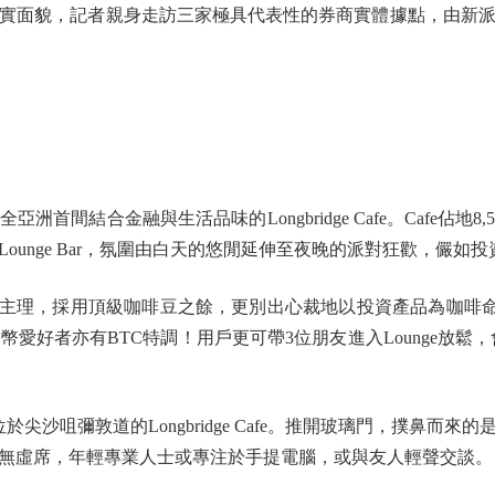
面貌，記者親身走訪三家極具代表性的券商實體據點，由新派
間結合金融與生活品味的Longbridge Cafe。Cafe佔地
ounge Bar，氛圍由白天的悠閒延伸至夜晚的派對狂歡，儼如
團隊主理，採用頂級咖啡豆之餘，更別出心裁地以投資產品為咖啡命
加密貨幣愛好者亦有BTC特調！用戶更可帶3位朋友進入Lounge放鬆
咀彌敦道的Longbridge Cafe。推開玻璃門，撲鼻而
無虛席，年輕專業人士或專注於手提電腦，或與友人輕聲交談。