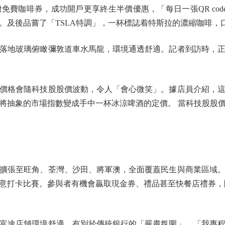
咖啡券，成功開戶更享終生半價優惠，「每日一張QR cod
。及後品嘗了「TSLA特調」，一杯標誌着特斯拉的濃縮咖啡，
地玻璃俯瞰彌敦道車水馬龍，環境通透舒適。記者到訪時，正有
格會隨科技股股價波動，令人「會心微笑」。據店員介紹，這
將抽象的市場指數變成手中一杯冰涼啤酒的定價。 當科技股股
張至旺角、荃灣、沙田、將軍澳，全面覆蓋民生與商業區域。
意打卡比賽。參與者有機會贏取現金券、禮品甚至快餐店禮券，開幕
途店舖環境舒適，有別於傳統銀行的「嚴肅氛圍」。「我專程