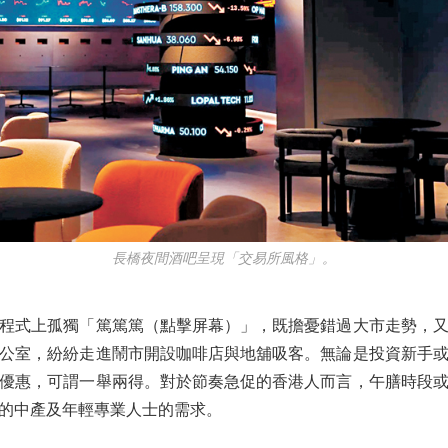
長橋夜間酒吧呈現「交易所風格」。
式上孤獨「篤篤篤（點擊屏幕）」，既擔憂錯過大市走勢，又
公室，紛紛走進鬧市開設咖啡店與地舖吸客。無論是投資新手
優惠，可謂一舉兩得。對於節奏急促的香港人而言，午膳時段
的中產及年輕專業人士的需求。