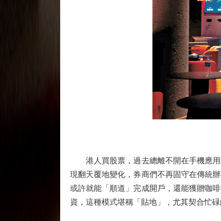
港人買股票，過去總離不開在手機應用程
現翻天覆地變化，券商們不再固守在傳統辦
或許就能「順道」完成開戶，還能獲贈咖啡
資，這種模式堪稱「貼地」，尤其契合忙碌