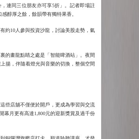
e，連同三位朋友亦可享5折」。記者即場註
口感醇厚之餘，餘韻帶有獨特果香。
約10人參與投資沙龍，討論美股走勢，氣
裏的畫龍點睛之處是「智能啤酒站」。夜間
價上揚，伴隨着燈光與音樂的切換，整個空間
這些店舖不僅便於開戶，更成為學習與交流
月更有高達1,800元的迎新獎賞及過千份
到銅鑼灣旗艦店打卡，順道聆聽講座，才發