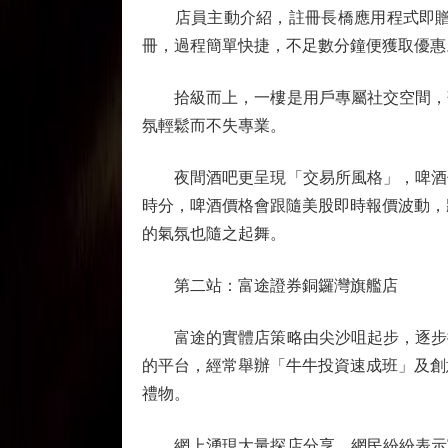
店員主動介紹，註冊長橋應用程式即贈免費
冊，過程簡單快捷，不足數分鐘便獲取優惠
拾級而上，一樓是用戶專屬社交空間，落
氛輕鬆而不失專業。
夜間酒吧更呈現「交易所風格」，啤酒價
時分，啤酒價格會跟隨美股即時報價波動，
的氣氛也隨之起舞。
第二站：富途證券銅鑼灣旗艦店
富途的實體店策略由尖沙咀起步，逐步擴
的平台，經常舉辦「牛牛投資速成班」及創
禮物。
網上湧現大量探店分享，網民紛紛表示富