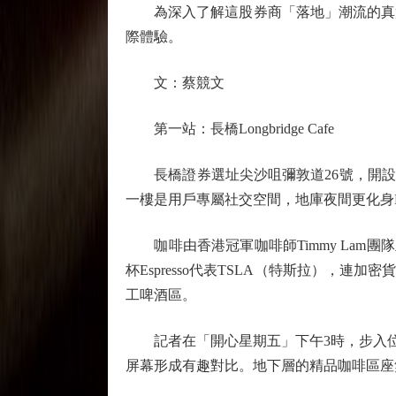
為深入了解這股券商「落地」潮流的真實
際體驗。
文：蔡競文
第一站：長橋Longbridge Cafe
長橋證券選址尖沙咀彌敦道26號，開設全亞洲首
一樓是用戶專屬社交空間，地庫夜間更化身L
咖啡由香港冠軍咖啡師Timmy Lam
杯Espresso代表TSLA（特斯拉），連
工啤酒區。
記者在「開心星期五」下午3時，步入位於尖沙
屏幕形成有趣對比。地下層的精品咖啡區座