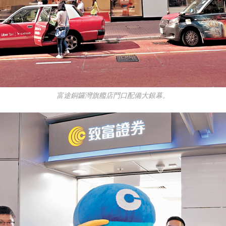
富途銅鑼灣旗艦店門口配備大銀幕。