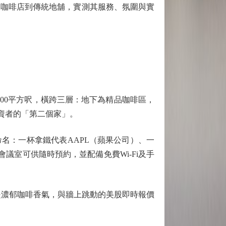
咖啡店到傳統地舖，實測其服務、氛圍與實
8,500平方呎，橫跨三層：地下為精品咖啡區，
投資者的「第二個家」。
名：一杯拿鐵代表AAPL（蘋果公司）、一
，會議室可供隨時預約，並配備免費Wi-Fi及手
來的是濃郁咖啡香氣，與牆上跳動的美股即時報價