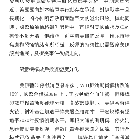
金融與發展實驗室特聘研究員鄧宇分析，中期選舉臨
近，美國國內對本輪軍事行動存在爭議，對伊戰事一旦
長期化，將令特朗普政府面臨巨大的溢出風險。與此同
時，國際原油價格飆升過程中，市場對美國通脹反彈的
擔憂不斷升溫。他續稱，近兩周美股的反彈，預示市場
焦慮和恐慌情緒有所紓緩，反彈的持續性仍需觀察美伊
談判進展，及衝突事件後續走向。
留意機構散戶投資態度分化
美伊暫時停戰消息發布後，WTI原油期貨價格跌逾
10%，國際金價掉頭向上，美股延續全面升勢，但機構
與散戶投資態度卻現分歧。高盛數據顯示，美伊臨時停
火後，對沖基金加速平掉美股空頭頭寸，平倉規模有望
追平2020年疫情初期水平。摩根大通的調研稱，停火消
息雖帶動美股反彈，但散戶資金卻未隨之回流，其行為
模式已從過去「逢跌買入」，轉變為目前的「逢漲減