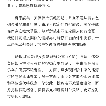
倉」，防禦思維持續強化。
鄧宇認為，美伊停火仍處初期，且並不意味着以色
列會減弱軍事行動，市場不確定性依然較多。鑒於停戰
條件存在較大爭議，散戶對後市不確定因素仍有擔憂，
機構目前過度樂觀的情緒亦可能存在新的外部挑戰。一
旦停戰談判失敗，散戶對後市的判斷將更加動搖。
瑞銀財富管理投資總監辦公室（CIO）強調，儘管
美伊暫時性停火有助於提振市場情緒，但中東衝突前景
仍存在高度不確定性。一方面，至少現階段中東的能源
供給恐難迅速復常；另一方面，衝突各方能否迅速達成
和平協議仍待觀察。鑒於此，投資者不應過度避險，而
應把握長期機會，保持多元和適當對沖策略，更好應對
市場短期波動。