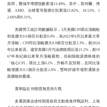
當周，費城半導體指數累漲13.49%。其中，英特爾、博
通、AMD、台積電等股價分別累漲23.82%、18.12%、1
2.66%和9.31%。
美國勞工統計局數據顯示，3月美國CPI環比漲幅較
前值擴大0.6個百分點至0.9%，為2022年6月以來最大單
月漲幅；CPI同比漲幅擴大0.9個百分點至3.3%，創2024
年以來新高。儘管美國3月汽油價格環比漲21.2%，創19
67年有紀錄以來單月漲幅最勁，但剔除能源價格後的
「核心CPI」環比上漲0.2%，升幅不及預期，且同比漲
幅僅擴大0.1個百分點至2.6%，暫時紓緩市場對通脹全
面擴散的憂慮。
選舉臨近 特朗普無意持久戰
多重因素迫使特朗普政府主動推進停戰談判。上海