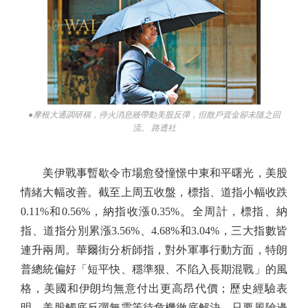
●摩根大通調研稱，停火消息雖帶動美股反彈，但散戶資金卻未隨之回
流。 路透社
美伊戰事暫歇令市場愈發憧憬中東和平曙光，美股
情緒大幅改善。截至上周五收盤，標指、道指小幅收跌
0.11%和0.56%，納指收漲0.35%。全周計，標指、納
指、道指分別累漲3.56%、4.68%和3.04%，三大指數皆
連升兩周。華爾街分析師指，對外軍事行動方面，特朗
普總統偏好「短平快、穩準狠、不陷入長期混戰」的風
格，美國和伊朗均無意付出更高昂代價；歷史經驗表
明，美股觸底反彈無需等待危機徹底解決，只要風險邊