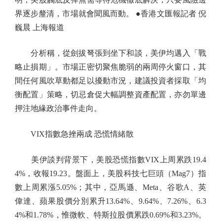
界逐步釐清，市場就會聞風而動。 ●香港文匯報記者 倪
巍晨 上海報道
分析稱，從劍拔弩張到坐下和談，美伊均邁入「戰
略止損期」。市場正密切聚焦脆弱的兩周停火窗口，其
間任何風吹草動都足以擾動市況，建議投資者採取「均
衡配置」策略，切忌倉促大幅調整資產配置，亦勿單邊
押注地緣政治事件走向。
VIX指數急挫兩成 恐慌情緒散
美伊談判背景下，美股恐慌指數VIX上周累跌19.4
4%，收報19.23。盤面上，美股科技七巨頭（Mag7）指
數上周累漲5.05%；其中，亞馬遜、Meta、谷歌A、英
偉達、蘋果股價分別累升13.64%、9.64%、7.26%、6.3
4%和1.78%，惟微軟、特斯拉股價累跌0.69%和3.23%。