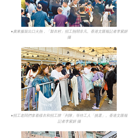
●廣東服裝出口火熱，「製衣村」招工熱鬧非凡。香港文匯報記者李紫妍
攝
●招工老闆們拿着樣衣和招工牌「列隊」等待工人「挑選」。香港文匯報
記者李紫妍 攝