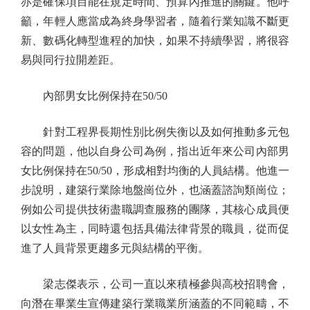
亦是確保項目能在規定時間、預算內推進的關鍵。他呼
籲，年輕人應當成為終身學習者，隨着行業知識不斷更
新、數碼化轉型進程的加快，如果不持續學習，將很容
易與同行拉開差距。
內部男女比例保持在50/50
針對工程界長期性別比例失衡以及如何推動多元包
容的問題，他以自身公司為例，指出近年來公司內部男
女比例保持在50/50，形成相對均衡的人員結構。他進一
步說明，建築行業除地盤崗位外，也涵蓋諮詢類崗位；
例如公司提供技術盡職調查服務的團隊，其核心成員便
以女性為主，同時還包括具備法律背景的職員，從而促
進了人員背景更趨多元與結構的平衡。
梁志傑表示，公司一直以來積極參與高校招聘會，
向潛在畢業生宣傳建築行業職業所涵蓋的不同範疇，不