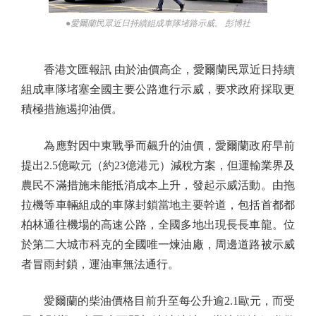
●愛爾蘭民眾近日持續組成車隊堵路示威。 彭博社
香港文匯報訊 由於油價高企，愛爾蘭民眾近日持續
組成車隊堵塞全國主要公路進行示威，要求政府採取更
積極措施遏抑油價。
為應對因中東戰爭而飆升的油價，愛爾蘭政府早前
提出2.5億歐元（約23億港元）減稅方案，但運輸業界及
農民不滿措施未能抵消成本上升，發起示威活動。由拖
拉機等車輛組成的車隊封鎖當地主要幹道，包括首都都
柏林通往機場的高速公路，全國多地出現長長車龍。位
於第二大城市科克的全國唯一煉油廠，周邊道路被示威
者冒雨封鎖，運油車無法通行。
愛爾蘭的柴油價格目前升至每公升逾2.1歐元，而受