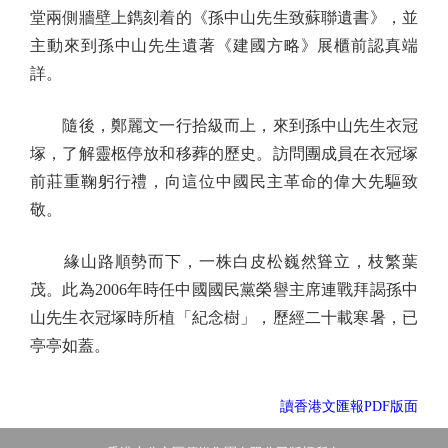
堂兩側牆壁上鐫刻着的《孫中山先生致蘇聯遺書》，並
主動來到孫中山先生遺著《建國方略》展櫃前認真端
詳。
隨後，鄭麗文一行拾級而上，來到孫中山先生衣冠
塚，了解靈柩停放和移葬的歷史。訪問團成員在衣冠塚
前莊重鞠躬行禮，向這位中國民主革命的偉大先驅致
敬。
緣山路順勢而下，一株白皮松巍然聳立，枝繁葉
茂。此為2006年時任中國國民黨榮譽主席連戰拜謁孫中
山先生衣冠塚時所植「紀念樹」，歷經二十載寒暑，已
亭亭如蓋。
讀香港文匯報PDF版面