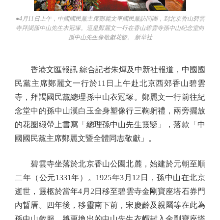
●4月11日上午，中國國民黨主席鄭麗文率國民黨訪問團，到北京香山碧雲
寺拜謁孫中山先生衣冠塚。這是鄭麗文一行在香山碧雲寺孫中山紀念堂向
孫中山先生像敬獻花籃。 新華社
香港文匯報訊 綜合記者朱燁及中新社報道，中國國
民黨主席鄭麗文一行於11日上午赴北京西郊香山碧雲
寺，拜謁國民黨總理孫中山衣冠塚。鄭麗文一行前往紀
念堂中的孫中山漢白玉全身塑像行三鞠躬禮，兩旁擺放
的花圈緞帶上書寫「總理孫中山先生靈鑒」，落款「中
國國民黨主席鄭麗文暨全體同志敬獻」。
碧雲寺坐落於北京香山公園北麓，始建於元朝至順
二年（公元1331年）。1925年3月12日，孫中山在北京
逝世，靈柩於當年4月2日移至碧雲寺金剛寶座塔石券門
內暫厝。四年後，移靈南下前，宋慶齡及親屬等在此為
孫中山斂服，將更換出的中山先生衣帽封入金剛寶座塔