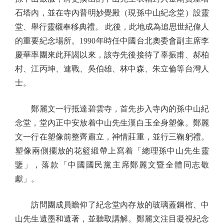
石塔內，並在寺內普明妙覺殿（現孫中山紀念堂）設靈
堂、舉行靈櫬奉移典禮。 此後，此地成為追思世紀偉人
的重要紀念場所。1990年時任中國台北奧委會副主席李
慶華率團來此拜謁以來，該寺先後接待了辜振甫、郝柏
村、江丙坤、連戰、吳伯雄、林中森、朱立倫等台灣人
士。
鄭麗文一行抵達碧雲寺，首先步入寺內的孫中山紀
念堂，堂內正中安放着中山先生漢白玉全身塑像。鄭麗
文一行在塑像前整齊肅立，神情莊重，並行三鞠躬禮。
塑像兩側擺放的花籃緞帶上寫着「總理孫中山先生靈
鑒」，落款「中國國民黨主席鄭麗文暨全體同志敬
獻」。
訪問團成員瞻仰了紀念堂內存放的玻璃蓋鋼棺、中
山先生遺墨和遺著，並聽取講解。鄭麗文注目凝視紀念