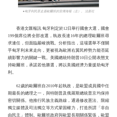
●匈牙利民眾走過歐爾班的宣傳海報（左）。 法新社
香港文匯報訊 匈牙利定於12日舉行國會大選，國會
199個席位將全部改選，執政長達16年的總理歐爾班尋
求連任，但面臨嚴峻挑戰。分析指出，這場選舉不僅關
乎匈牙利未來走向，更被視為歐洲右翼民粹勢力能否延
續影響力的關鍵一戰。美國總統特朗普10日公開表態支
持歐爾班，承諾若他勝選，將以美國經濟力量援助匈牙
利。
62歲的歐爾班自2010年起執政，是歐盟成員國中任
期最長的總理之一，與特朗普及俄羅斯總統普京均保持
密切關係。他推行民族主義路線，通過修改憲法、限縮
獨立媒體及司法獨立等方式鞏固權力，打造所謂「非自
由民主」體制。歐爾班政府與歐盟長期關係緊張，歐盟