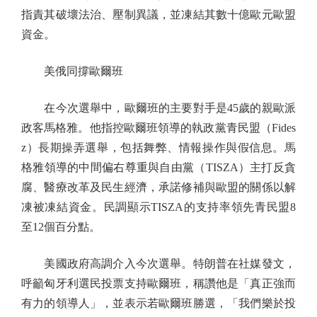
指責其破壞法治、壓制異議，並凍結其數十億歐元歐盟
資金。
美俄同撐歐爾班
在今次選舉中，歐爾班的主要對手是45歲的親歐派
政客馬格雅。他指控歐爾班領導的執政黨青民盟（Fides
z）長期操弄選舉，包括舞弊、情報操作與假信息。馬
格雅領導的中間偏右尊重與自由黨（TISZA）主打反貪
腐、醫療改革及民生經濟，承諾修補與歐盟的關係以解
凍被凍結資金。民調顯示TISZA的支持率領先青民盟8
至12個百分點。
美國政府高調介入今次選舉。特朗普在社媒發文，
呼籲匈牙利選民投票支持歐爾班，稱讚他是「真正強而
有力的領導人」，並表示若歐爾班勝選，「我們樂於投