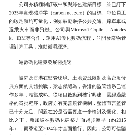
公司亦積極制訂碳中和與綠色建築目標，並已訂下
2035年實現碳淨零（carbon net zero）的目標。每位員工
的碳足跡均可量化，例如鼓勵乘搭公共交通、踩單車或
選乘火車而非飛機。公司與Microsoft Copilot、Autodes
k、IBM等合作，運用AI優化數碼流程，並開發廢物管
理計算工具，推動循環經濟。
港數碼化建築發展需提速
被問及香港在監管環境、土地資源限制及高密度發
展方面的具體挑戰，梁志傑認為，香港的監管體系已運
作多年，相當成熟。從項目啟動到樓宇興建，需經過嚴
格的審批程序，政府亦有完善規管機制，整體而言監管
已十分充足。問題在於是否需要進一步檢討及優化。相
比之下，新加坡在數碼化建築方面起步較早（約2015
年），而香港至2024年才全面推行。因此，公司可借鑒