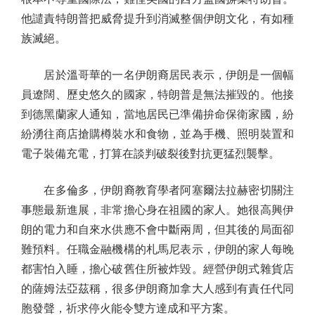
他譴責特朗普把威脅提升到消滅整個伊朗文化，有如種
族滅絕。
居於溫哥華的一名伊朗裔居民表示，伊朗是一個幅
員遼闊、歷史悠久的國家，特朗普是無法摧毀的。他接
到德黑蘭家人通知，當地居民已準備拚命保衛家國，紛
紛湧往商店搶購樽裝水和食物，並為手機、照明裝置和
電子裝備充電，打算在談判破裂後對抗更猛烈襲擊。
在多倫多，伊朗裔教育學者阿塞爾法拉赫密切關注
事態最新進展，非常擔心身在祖國的家人。她很高興伊
朗的電力和自來水供應不會中斷兩周，但其後的局面卻
難預料。任職金融機構的札馬尼表示，伊朗的家人每晚
都害怕入睡，擔心破舊住所被炸毀。經營伊朗式雜貨店
的薩姆法亞茲稱，很多伊朗裔加拿大人感到有責任代同
胞發聲，祈求停火能令雙方達成和平方案。