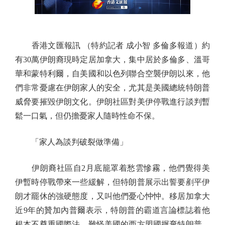
香港文匯報訊 （特約記者 成小智 多倫多報道）約
有30萬伊朗裔現時定居加拿大，集中居於多倫多、溫哥
華和蒙特利爾，自美國和以色列聯合空襲伊朗以來，他
們非常憂慮在伊朗家人的安全，尤其是美國總統特朗普
威脅要摧毀伊朗文化。伊朗社區對美伊停戰進行談判暫
鬆一口氣，但仍擔憂家人隨時性命不保。
「家人為談判破裂做準備」
伊朗裔社區自2月底籠罩着愁雲慘霧，他們覺得美
伊暫時停戰帶來一些緩解，但特朗普展示出誓要剷平伊
朗才罷休的強硬態度，又叫他們憂心忡忡。移居加拿大
近9年的贊加內普爾表示，特朗普的霸道言論標誌着他
根本不尊重國際法，難怪美國的西方盟國摒棄特朗普。