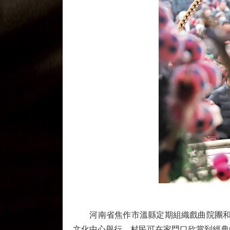
河南省焦作市溫縣定期組織戲曲院團和鄉
文化中心舉行，村民可在家門口欣賞到經典