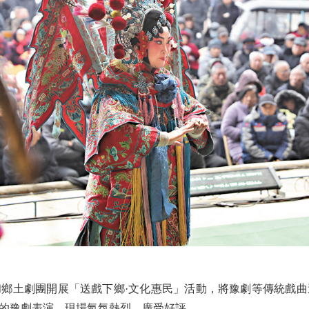
土劇團開展「送戲下鄉·文化惠民」活動，將豫劇等傳統戲曲
的豫劇表演，現場氣氛熱烈，廣受好評。