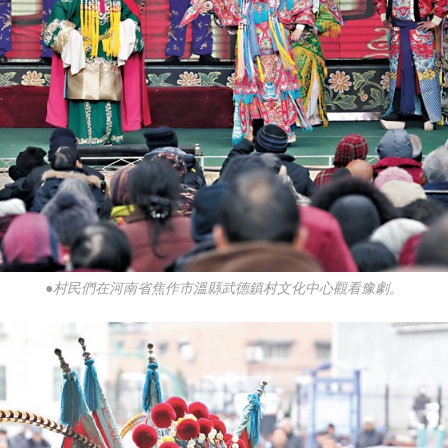
●村民們在河南省焦作市溫縣武德鎮村文化中心觀看豫劇。