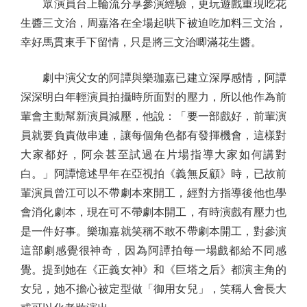
眾演員台上輪流分享參演經驗，更玩遊戲重現吃花
生醬三文治，周嘉洛在全場起哄下被迫吃加料三文治，
幸好馬貫東手下留情，只是將三文治唧滿花生醬。
劇中演父女的阿譚與樂珈嘉已建立深厚感情，阿譚
深深明白年輕演員拍攝時所面對的壓力，所以他作為前
輩會主動幫新演員減壓，他說：「要一部戲好，前輩演
員就要負責做串連，讓每個角色都有發揮機會，這樣對
大家都好，阿佘甚至試過在片場指導大家如何講對
白。」阿譚憶述早年在亞視拍《義無反顧》時，已故前
輩演員曾江可以不帶劇本來開工，經對方指導後他也學
會消化劇本，現在可不帶劇本開工，有時演戲有壓力也
是一件好事。樂珈嘉就笑稱不敢不帶劇本開工，對參演
這部劇感覺很神奇，因為阿譚拍每一場戲都給不同感
覺。提到她在《正義女神》和《巨塔之后》都演主角的
女兒，她不擔心被定型做「御用女兒」，笑稱人會長大