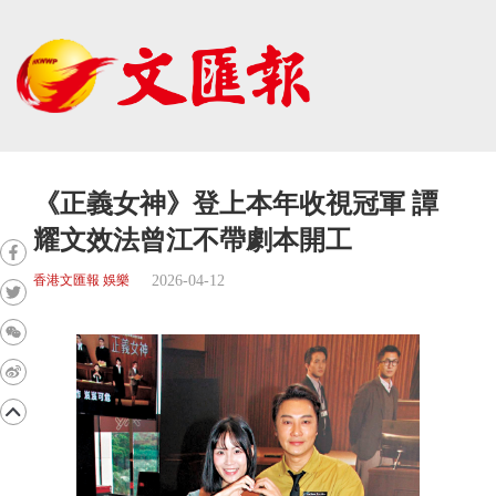
《正義女神》登上本年收視冠軍 譚
耀文效法曾江不帶劇本開工
2026-04-12
香港文匯報 娛樂