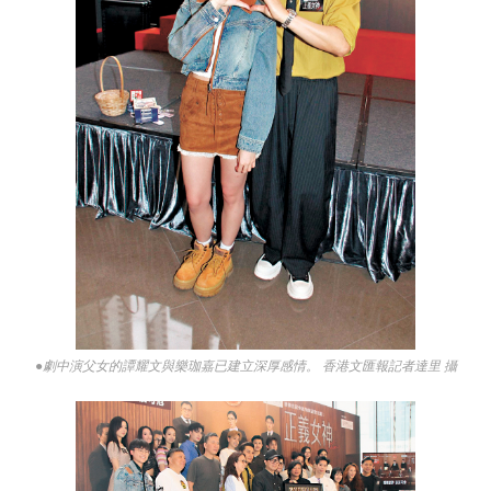
●劇中演父女的譚耀文與樂珈嘉已建立深厚感情。 香港文匯報記者達里 攝