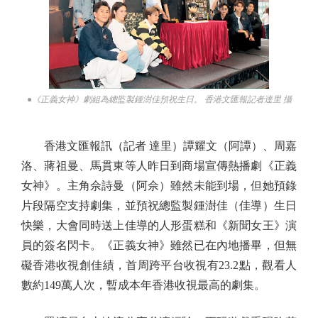
●《正義女神》劇組為總監製鍾澍佳預祝生日。 香港文匯報記者達里 攝
香港文匯報訊（記者 達里）譚耀文（阿譚）、周嘉
洛、蔣祖曼、馬貫東等人昨日到商場宣傳熱播劇《正義
女神》。主角佘詩曼（阿佘）雖然未能到場，但她預錄
片段隔空支持劇集，並預祝總監製鍾澍佳（佳導）生日
快樂，大會同時送上佳導的人形蛋糕和《新聞女王》演
員的簽名閃卡。《正義女神》雖然已在內地播畢，但無
礙香港收視創佳績，首周跨平台收視有23.2點，觀看人
數約149萬人次，暫成本年香港收視最高的劇集。