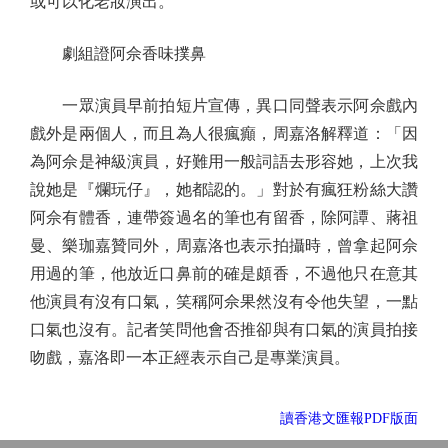
或可以化老妝演出。
劇組證阿佘香味撲鼻
一眾演員早前拍短片宣傳，異口同聲表示阿佘戲內
戲外是兩個人，而且為人很瘋癲，周嘉洛解釋道：「因
為阿佘是神級演員，好難用一般詞語去形容她，上次我
說她是『爛玩仔』，她都認的。」對於有瘋狂粉絲大讚
阿佘有體香，連帶簽過名的筆也有留香，除阿譚、蔣祖
曼、樂珈嘉贊同外，周嘉洛也表示拍攝時，曾拿起阿佘
用過的筆，他放近口鼻前的確是頗香，不過他只在意其
他演員有沒有口氣，笑稱阿佘果然沒有令他失望，一點
口氣也沒有。記者笑問他會否推卻與有口氣的演員拍接
吻戲，嘉洛即一本正經表示自己是專業演員。
讀香港文匯報PDF版面