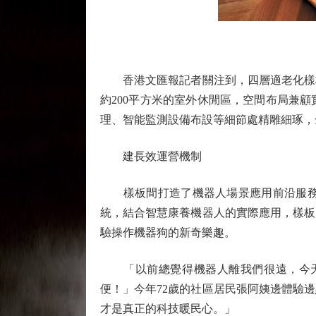
香港文匯報記者關注到，四層適老化樣板
約200平方米的室外休閒區，空間布局兼
理、智能監測設備布設等細節處精雕細琢，
建長效運營機制
樣板間打造了機器人場景應用前沿服務體
統，結合智慧康養機器人的實際應用，樣板
驗操作機器狗的新奇樂趣。
「以前總覺得機器人離我們很遠，今天
便！」今年72歲的社區居民張阿姨邊體驗
才是真正的科技暖民心。」