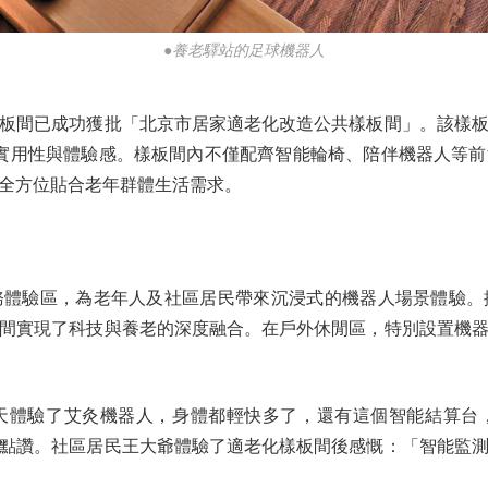
●養老驛站的足球機器人
間已成功獲批「北京市居家適老化改造公共樣板間」。該樣板間
顧實用性與體驗感。樣板間內不僅配齊智能輪椅、陪伴機器人等
全方位貼合老年群體生活需求。
驗區，為老年人及社區居民帶來沉浸式的機器人場景體驗。
間實現了科技與養老的深度融合。在戶外休閒區，特別設置機
體驗了艾灸機器人，身體都輕快多了，還有這個智能結算台，
邊點讚。社區居民王大爺體驗了適老化樣板間後感慨：「智能監