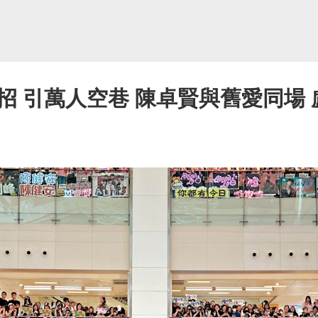
招 引萬人空巷 陳卓賢與舊愛同場