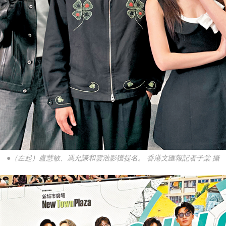
●（左起）盧慧敏、馮允謙和雲浩影獲提名。 香港文匯報記者子棠 攝