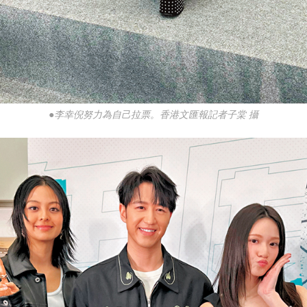
●李幸倪努力為自己拉票。香港文匯報記者子棠 攝