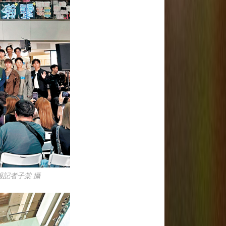
報記者子棠 攝