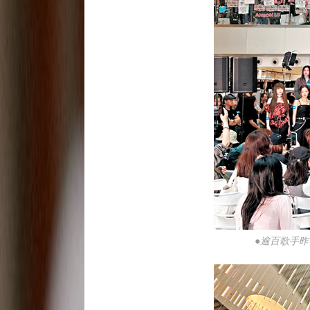
●逾百歌手昨