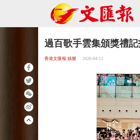
過百歌手雲集頒獎禮記
香港文匯報 娛樂
2026-04-12