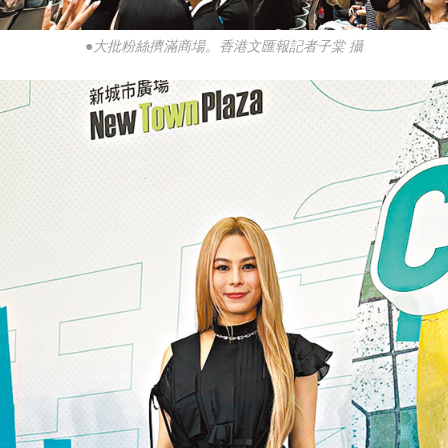
●大批粉絲擠滿商場。香港文匯報記者子棠 攝