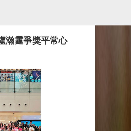
 盧瀚霆爭獎平常心