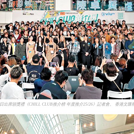
日出席頒獎禮《CHILL CLUB推介榜 年度推介25/26》記者會。 香港文匯