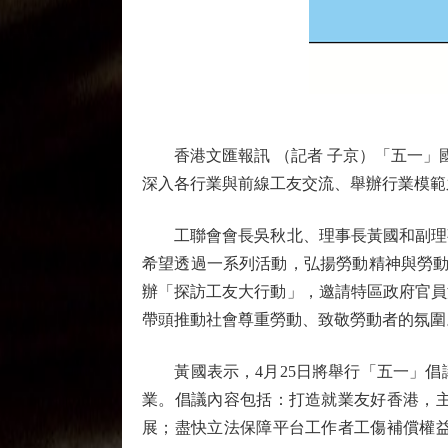
香港文匯報訊 （記者 子京）「五一」國
深入各行業與前線工友交流、舉辦行業模範
工聯會會長吳秋北、理事長黃國和副理事
希望透過一系列活動，弘揚勞動精神與勞動
辦「探訪工友大行動」，邀請特區政府官員
帶頭推動社會尊重勞動、致敬勞動者的氛圍
黃國表示，4月25日將舉行「五一」倡
業。倡議內容包括：打造就業友好香港，
展；盡快立法保障平台工作者工傷補償權