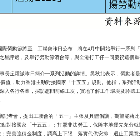
際勞動節將至，工聯會昨日公布，將在4月中開始舉行一系列
之星評選，及舉行勞動節酒會等，與全港打工仔一同慶祝這個重
長丘燿誠昨日簡介一系列活動的詳情。吳秋北表示，勞動者是
價值，助力香港主動對接國家「十五五」規劃。他指，系列活動涵
深入各行各業，探訪慰問前線工友，實地了解工作環境及聆聽
。
議記者會，提出工聯會的「五一」主張及具體倡議，期望能藉此
主動對接國家「十五五」；打擊非法勞工，保障本地優先充分就
益；完善強積金制度，調高上下限，落實代供安排；遏止工業意