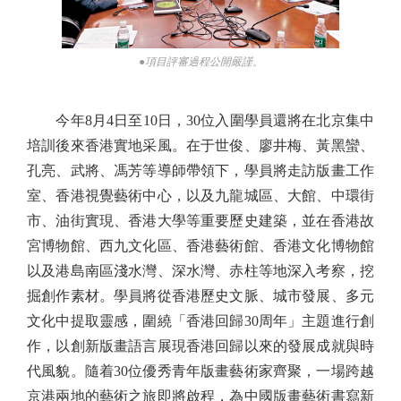
●項目評審過程公開嚴謹。
今年8月4日至10日，30位入圍學員還將在北京集中
培訓後來香港實地采風。在于世俊、廖井梅、黃黑蠻、
孔亮、武將、馮芳等導師帶領下，學員將走訪版畫工作
室、香港視覺藝術中心，以及九龍城區、大館、中環街
市、油街實現、香港大學等重要歷史建築，並在香港故
宮博物館、西九文化區、香港藝術館、香港文化博物館
以及港島南區淺水灣、深水灣、赤柱等地深入考察，挖
掘創作素材。學員將從香港歷史文脈、城市發展、多元
文化中提取靈感，圍繞「香港回歸30周年」主題進行創
作，以創新版畫語言展現香港回歸以來的發展成就與時
代風貌。隨着30位優秀青年版畫藝術家齊聚，一場跨越
京港兩地的藝術之旅即將啟程，為中國版畫藝術書寫新