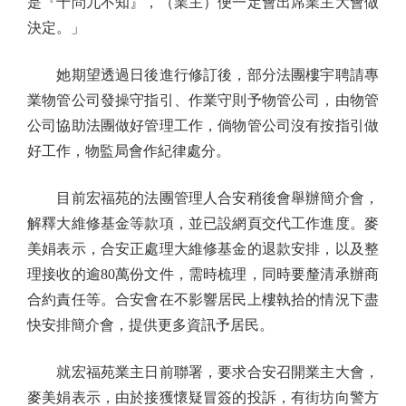
是『十問九不知』，（業主）便一定會出席業主大會做
決定。」
她期望透過日後進行修訂後，部分法團樓宇聘請專
業物管公司發操守指引、作業守則予物管公司，由物管
公司協助法團做好管理工作，倘物管公司沒有按指引做
好工作，物監局會作紀律處分。
目前宏福苑的法團管理人合安稍後會舉辦簡介會，
解釋大維修基金等款項，並已設網頁交代工作進度。麥
美娟表示，合安正處理大維修基金的退款安排，以及整
理接收的逾80萬份文件，需時梳理，同時要釐清承辦商
合約責任等。合安會在不影響居民上樓執拾的情況下盡
快安排簡介會，提供更多資訊予居民。
就宏福苑業主日前聯署，要求合安召開業主大會，
麥美娟表示，由於接獲懷疑冒簽的投訴，有街坊向警方