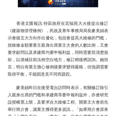
香港文匯報訊 特區政府在宏福苑大火後提出修訂
《建築物管理條例》，民政及青年事務局局長麥美娟表
示會循五大方向作出優化，包括會提高大維修的門檻，
按維修金額要業主親身出席業主大會的人數比例，又會
要求顧問以及承建商均要申報利益，同時需要寫清楚規
矩，以填補目前法例空白地方，修訂稍後將諮詢。她坦
言，明白有業主擔心修例後要求變得嚴格，但強調需要
取得平衡，不能因意見不同而蹉跎。
麥美娟昨日在接受電台訪問時表示，有關修訂除引
入親身出席的門檻和承建商等要申報利益外，亦會研究
設授權票上限，及要求在大維修工程、開業主大會前先
舉行簡介會，讓業主獲得更多資訊，「如果簡介會原來