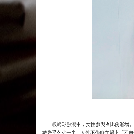
板網球熱潮中，女性參與者比例漸增。Asia Padel
數幾乎各佔一半，女性不僅能在場上「不自