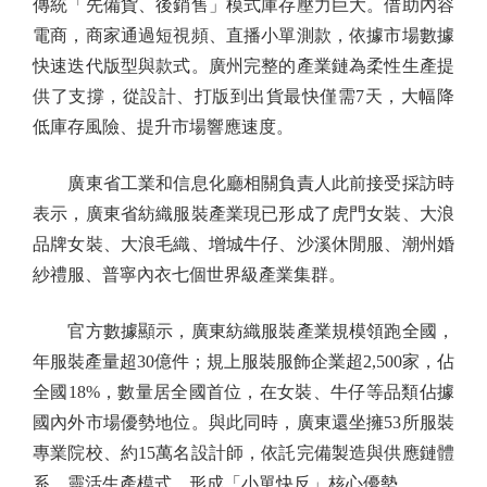
傳統「先備貨、後銷售」模式庫存壓力巨大。借助內容
電商，商家通過短視頻、直播小單測款，依據市場數據
快速迭代版型與款式。廣州完整的產業鏈為柔性生產提
供了支撐，從設計、打版到出貨最快僅需7天，大幅降
低庫存風險、提升市場響應速度。
廣東省工業和信息化廳相關負責人此前接受採訪時
表示，廣東省紡織服裝產業現已形成了虎門女裝、大浪
品牌女裝、大浪毛織、增城牛仔、沙溪休閒服、潮州婚
紗禮服、普寧內衣七個世界級產業集群。
官方數據顯示，廣東紡織服裝產業規模領跑全國，
年服裝產量超30億件；規上服裝服飾企業超2,500家，佔
全國18%，數量居全國首位，在女裝、牛仔等品類佔據
國內外市場優勢地位。與此同時，廣東還坐擁53所服裝
專業院校、約15萬名設計師，依託完備製造與供應鏈體
系、靈活生產模式，形成「小單快反」核心優勢。