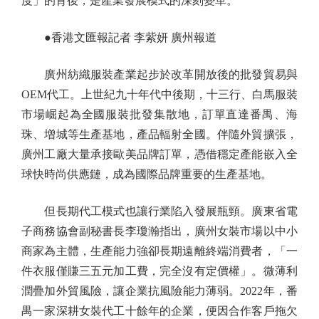
度」的背後，是產業發展模式的深刻變革。
●香港文匯報記者 李紫妍 廣州報道
廣州紡織服裝產業起步於改革開放後的批發貿易與
OEM代工。上世紀九十年代中後期，十三行、白馬服裝
市場崛起為全國服裝批發集散地，訂單直達番禺、海
珠、增城等生產基地，產品輻射全國。伴隨外貿擴張，
廣州工廠大量承接歐美品牌訂單，憑借穩定產能嵌入全
球快時尚供應鏈，成為國際品牌重要的生產基地。
但長期代工模式也讓行業陷入發展瓶頸。廣東省電
子商務協會副秘書長李瓊瀚指出，廣州女裝市場以中小
商家為主體，生產能力強卻長期遠離終端消費者，「一
件衣服僅賺三五元加工費，完全沒有定價權」。微薄利
潤疊加外貿風險，讓企業抗風險能力薄弱。2022年，番
禺一家深耕女裝代工十餘年的企業，便因合作客戶拖欠