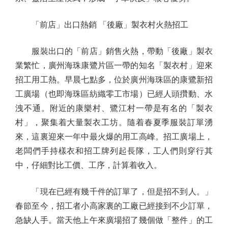
「前店」出口熱銷 「後廠」製衣村火熱招工
服裝出口的「前店」銷售火熱，帶動「後廠」製衣
業繁忙，廣州海珠康鷺片區一帶的知名「製衣村」迎來
招工用工熱。早晨七點多，位於廣州海珠區的康鷺新招
工廣場（也即海珠區紡織零工市場）已經人頭攢動、水
洩不通。附近的康樂村、鷺江村一帶是有名的「製衣
村」，聚集着大量製衣工坊。隨着春夏季服裝訂單湧
來，這裏迎來一年中最火爆的用工高峰。招工廣場上，
老闆們手持樣衣和招工牌列起長隊，工人們則穿行其
中，仔細對比工價、工序，計算着收入。
「現在已經有幾千件的訂單了，但是招不到人。」
春節至今，招工者小高家裏的工廠已經接到不少訂單，
急缺人手。當天他上午來廣場招了幾個做「整件」的工