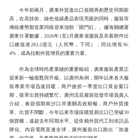
今年前兩月，廣東外貿進出口規模再創歷史同期新
高，在高技術、綠色低碳產品表現亮眼的同時，服裝等
傳統優勢製造業同樣迎來強勁「開門紅」。據海關總署
廣東分署數據，2026年1至2月廣東省服裝及衣着附件出
口總值達283.2億元（人民幣，下同），同比增長36.
4%，成為拉動外貿增長的重要力量。
作為全球時尚產業鏈的重要樞紐，廣東服裝產業正
迎來新一輪復甦與升級。以廣州為例，開年以來各大服
裝專業市場迅速回暖，商戶搶抓一季度出口黃金窗口
期，接單出貨持續繁忙。廣州流花服裝批發市場負責人
介紹，春節假期南沙口岸通關高效順暢，商戶外貿接
單、出貨不間斷，今年以來市場採購貿易出口已突破30
個貨櫃，遠超去年同期水平。從依賴外貿代工到依託品
牌化、內容電商直連全球，廣州服裝出口跑出「加速