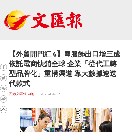
【外貿開門紅 6】粵服飾出口增三成
依託電商快銷全球 企業「從代工轉
型品牌化」重構渠道 靠大數據速迭
代款式
2026-04-12
香港文匯報 內地