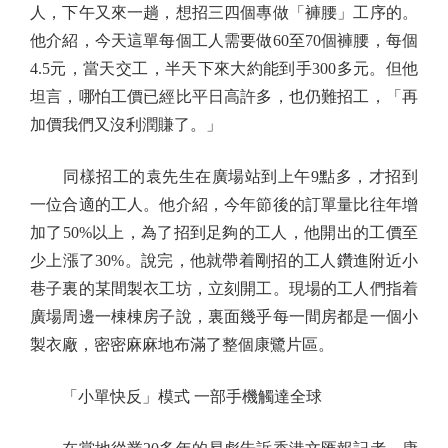
人，下午又來一趟，想招三四個專做「褲腰」工序的。
他介紹，今天這單每個工人需要做60至70個褲腰，每個
4.5元，當天交工，半天下來大約能到手300多元。但他
坦言，哪怕工價已經比平日高許多，也仍難招工，「再
加價我們又沒利潤賺了。」
同樣招工的袁先生在廣場站到上午9點多，才招到
一位合適的工人。他介紹，今年節後的訂單量比往年增
加了50%以上，為了招到足夠的工人，他開出的工價至
少上漲了30%。說完，他就帶着剛招的工人鑽進附近小
巷子裏的某間製衣工坊，立刻開工。現場的工人們指着
廣場周邊一棟棟房子說，裏面幾乎每一間房都是一個小
製衣廠，密密麻麻地布滿了整個康鷺片區。
「小單快反」模式 一部手機觸達全球