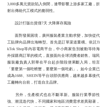
3,000多萬元貨款陷入倒閉，連帶影響上游多家工廠，折
射出傳統代工模式的脆弱性。
設計打版出貨僅7天 大降庫存風險
面對發展困境，廣州服裝產業主動求變，加快從代
工貼牌向品牌出海轉型。首先是訂單渠道重構。依託Ti
kTok Shop等內容電商平台，中小商家告別被動等待海
外採購商訂單的模式，直接面向全球消費者銷售。瑞民
服裝廠負責人郭華在平台起步階段便果斷入局，坦言
「要麼第一個吃螃蟹，要麼第一個吃虧」。如今企業已
成為1688、SHEIN等平台頭部供應商，越來越多幕後代
工廠轉向台前，打造自主品牌。
另外，生產模式也在不斷革新。服裝行業季節性
強、潮流迭代快，不同國家和地區消費需求差異顯著，