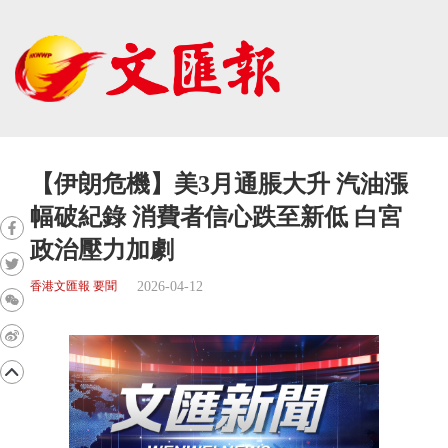
【伊朗危機】美3月通脹大升 汽油漲
幅破紀錄 消費者信心跌至新低 白宮
政治壓力加劇
2026-04-12
香港文匯報 要聞