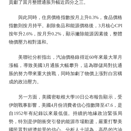
貢獻了當月整體通脹升幅近四分之三。
與此同時，住房價格指數按月上升0.3%，食品價格
指數則按月持平。剔除食品和能源價格後，3月核心CPI
按年升2.6%，按月升0.2%，顯示撇除能源因素後，整體
物價壓力相對溫和。
美聯社分析指出，汽油價格錄得近60年來最大單月
漲幅，導致美國3月通脹大幅攀升，這為聯儲局對抗通
脹的努力帶來重大挑戰，同時加劇了物價上漲對白宮構
成的政治壓力。
另一方面，美國密歇根大學10日公布報告顯示，受
伊朗戰事影響，美國4月份消費者信心指數降至47.6，是
自1952年有紀錄以來最低值。持續的地緣政治緊張局
勢，特別是伊朗衝突引發的能源市場動盪，嚴重打擊美
國民眾對經濟前景的信心。分析人士認為，高昂的汽油