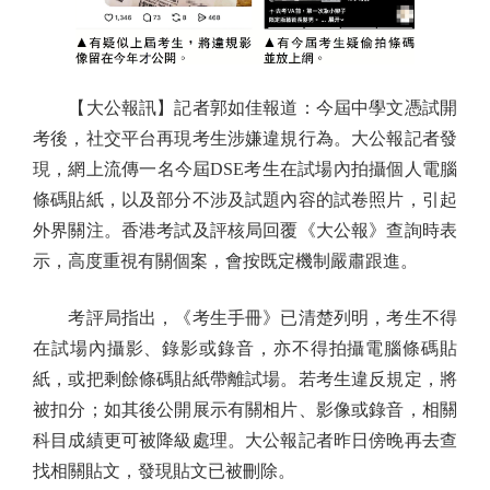
【大公報訊】記者郭如佳報道：今屆中學文憑試開
考後，社交平台再現考生涉嫌違規行為。大公報記者發
現，網上流傳一名今屆DSE考生在試場內拍攝個人電腦
條碼貼紙，以及部分不涉及試題內容的試卷照片，引起
外界關注。香港考試及評核局回覆《大公報》查詢時表
示，高度重視有關個案，會按既定機制嚴肅跟進。
考評局指出，《考生手冊》已清楚列明，考生不得
在試場內攝影、錄影或錄音，亦不得拍攝電腦條碼貼
紙，或把剩餘條碼貼紙帶離試場。若考生違反規定，將
被扣分；如其後公開展示有關相片、影像或錄音，相關
科目成績更可被降級處理。大公報記者昨日傍晚再去查
找相關貼文，發現貼文已被刪除。