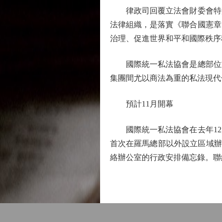
律政司回覆立法會財委會特別
法律組織，是落實《聯合國憲章
治理、促進世界和平和國際秩序
國際統一私法協會是總部位於
集團間尤以商法為重的私法現代
預計11月開幕
國際統一私法協會在去年12
首次在羅馬總部以外設立區域辦公室
絡辦公室的行政安排備忘錄。聯