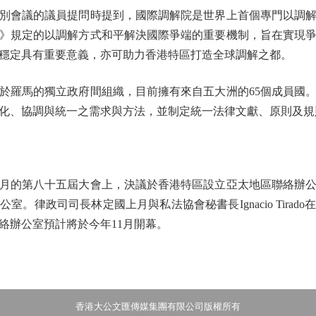
會議的議員提問時提到，國際調解院是世界上首個專門以調解
》規定的以調解方式和平解決國際爭端的重要機制，旨在實現
穩定具有重要意義，亦可助力香港特區打造全球調解之都。
羅馬的獨立政府間組織，目前擁有來自五大洲的65個成員國。
化、協調與統一之需求與方法，並制定統一法律文獻、原則及規
月的第八十五屆大會上，決議於香港特區設立亞太地區聯絡辦公
。律政司司長林定國上月與私法協會秘書長Ignacio Tira
絡辦公室預計將於今年11月開幕。
香港大公文匯傳媒集團有限公司版權所有