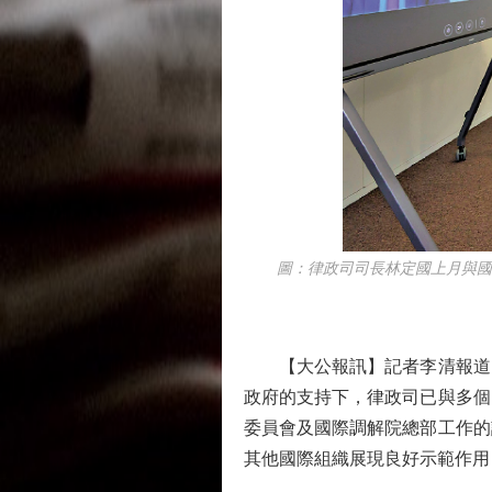
圖：律政司司長林定國上月與國際統一
【大公報訊】記者李清報道：
政府的支持下，律政司已與多個
委員會及國際調解院總部工作的
其他國際組織展現良好示範作用