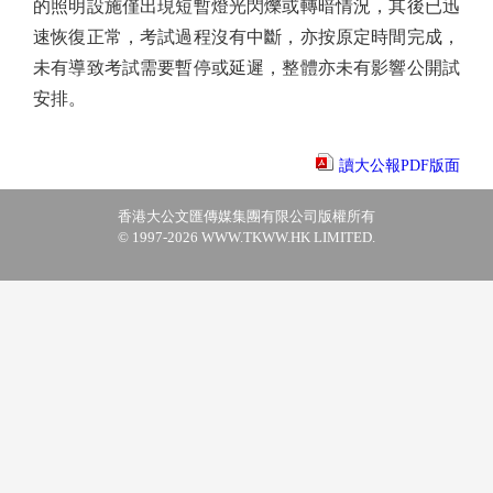
的照明設施僅出現短暫燈光閃爍或轉暗情況，其後已迅
速恢復正常，考試過程沒有中斷，亦按原定時間完成，
未有導致考試需要暫停或延遲，整體亦未有影響公開試
安排。
讀大公報PDF版面
香港大公文匯傳媒集團有限公司版權所有
© 1997-2026 WWW.TKWW.HK LIMITED.