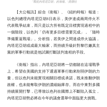
「戰犯內塔尼亞胡」的海報。\美聯社
【大公報訊】綜合《衛報》、《紐約時報》報道：
以色列總理內塔尼亞胡8日表示，美伊達成兩周停火不
代表戰爭結束，而只是以方所有既定目標實現過程中的
一個階段，以色列「仍有更多目標需要完成」，「隨時
準備重返戰場」。分析指，若美伊之間達成停火協議，
內塔尼亞胡或成最大輸家，而持續升級針對黎巴嫩真主
黨的軍事行動就是他試圖打斷談判進程的手段。
《衛報》指出，內塔尼亞胡將一切都賭在這場戰爭
上，希望在美國的支持下通過軍事行動來削弱伊朗的力
量，但以色列未能實現相關目標或承諾，既未推翻伊朗
政權，也未能奪取伊朗的濃縮鈾庫存。而在中東對多國
持續展開打擊，已導致以色列在國際上不斷陷入孤立，
內塔尼亞胡勢必將在今年的議會選舉中面臨更大挑戰。