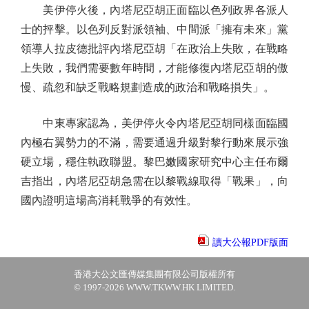
美伊停火後，內塔尼亞胡正面臨以色列政界各派人
士的抨擊。以色列反對派領袖、中間派「擁有未來」黨
領導人拉皮德批評內塔尼亞胡「在政治上失敗，在戰略
上失敗，我們需要數年時間，才能修復內塔尼亞胡的傲
慢、疏忽和缺乏戰略規劃造成的政治和戰略損失」。
中東專家認為，美伊停火令內塔尼亞胡同樣面臨國
內極右翼勢力的不滿，需要通過升級對黎行動來展示強
硬立場，穩住執政聯盟。黎巴嫩國家研究中心主任布爾
吉指出，內塔尼亞胡急需在以黎戰線取得「戰果」，向
國內證明這場高消耗戰爭的有效性。
讀大公報PDF版面
香港大公文匯傳媒集團有限公司版權所有
© 1997-2026 WWW.TKWW.HK LIMITED.