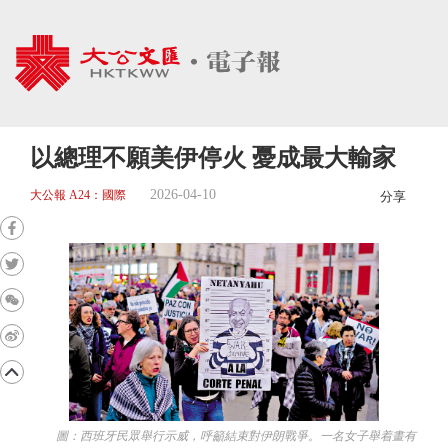
以總理不願美伊停火 憂成最大輸家
2026-04-10
大公報 A24：國際
分享
圖：西班牙民眾舉行示威，呼籲結束對伊朗戰爭。一名女子舉着畫有