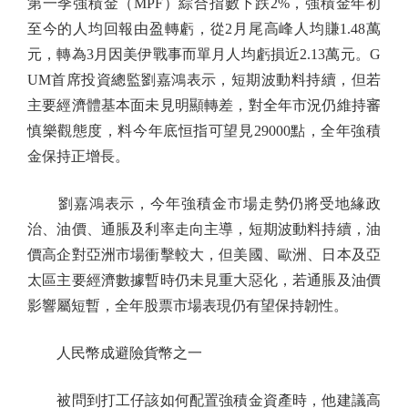
第一季強積金（MPF）綜合指數下跌2%，強積金年初
至今的人均回報由盈轉虧，從2月尾高峰人均賺1.48萬
元，轉為3月因美伊戰事而單月人均虧損近2.13萬元。G
UM首席投資總監劉嘉鴻表示，短期波動料持續，但若
主要經濟體基本面未見明顯轉差，對全年市況仍維持審
慎樂觀態度，料今年底恒指可望見29000點，全年強積
金保持正增長。
劉嘉鴻表示，今年強積金市場走勢仍將受地緣政
治、油價、通脹及利率走向主導，短期波動料持續，油
價高企對亞洲市場衝擊較大，但美國、歐洲、日本及亞
太區主要經濟數據暫時仍未見重大惡化，若通脹及油價
影響屬短暫，全年股票市場表現仍有望保持韌性。
人民幣成避險貨幣之一
被問到打工仔該如何配置強積金資產時，他建議高