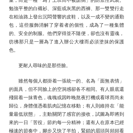
重，而是一種「為了上班而不被詬病」的防禦性武裝。
勉強平整的白襯衫、深藍或灰黑的西褲、那一雙雙行走
在柏油路上發出沉悶聲響的皮鞋，以及一成不變的通勤
包，這些服飾消解了穿着者的個性，成為了一種集體
的、安全的制服。他們穿得並不隨便，卻也沒有靈魂，
彷彿那只是一層為了進入辦公大樓而必須塗抹的保護
色。
更耐人尋味的是那些臉。
雖然每個人都掛着一張統一的、名為「面無表情」
的面具，但不同臉上的空洞感卻各不相同。有人眼底還
殘留着一抹青色，魂魄或因昨晚熬夜打機或看球而尚未
歸位，身體僅憑着肌肉記憶在移動；有人則維持在「能
量最低狀態」，主動關閉了感官的接收，試圖為即將到
來的一日「苦役」節約每一分精神；還有人在原本已經
極速的節奏中，腳步又快了半拍，緊鎖的眉頭與頻頻看