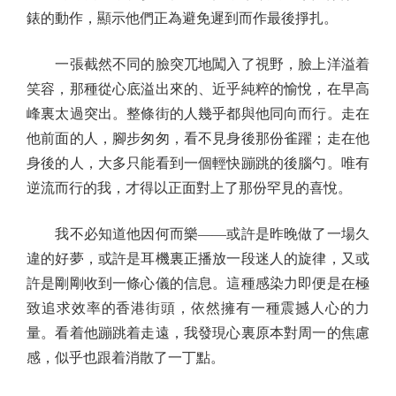
錶的動作，顯示他們正為避免遲到而作最後掙扎。
一張截然不同的臉突兀地闖入了視野，臉上洋溢着
笑容，那種從心底溢出來的、近乎純粹的愉悅，在早高
峰裏太過突出。整條街的人幾乎都與他同向而行。走在
他前面的人，腳步匆匆，看不見身後那份雀躍；走在他
身後的人，大多只能看到一個輕快蹦跳的後腦勺。唯有
逆流而行的我，才得以正面對上了那份罕見的喜悅。
我不必知道他因何而樂——或許是昨晚做了一場久
違的好夢，或許是耳機裏正播放一段迷人的旋律，又或
許是剛剛收到一條心儀的信息。這種感染力即便是在極
致追求效率的香港街頭，依然擁有一種震撼人心的力
量。看着他蹦跳着走遠，我發現心裏原本對周一的焦慮
感，似乎也跟着消散了一丁點。