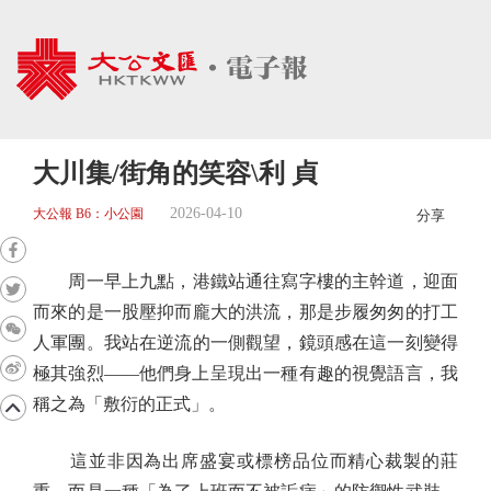
大川集/街角的笑容\利 貞
2026-04-10
大公報 B6：小公園
分享
周一早上九點，港鐵站通往寫字樓的主幹道，迎面
而來的是一股壓抑而龐大的洪流，那是步履匆匆的打工
人軍團。我站在逆流的一側觀望，鏡頭感在這一刻變得
極其強烈——他們身上呈現出一種有趣的視覺語言，我
稱之為「敷衍的正式」。
這並非因為出席盛宴或標榜品位而精心裁製的莊