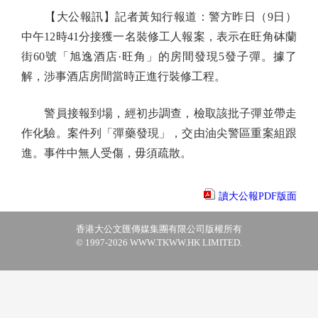
【大公報訊】記者黃知行報道：警方昨日（9日）
中午12時41分接獲一名裝修工人報案，表示在旺角砵蘭
街60號「旭逸酒店·旺角」的房間發現5發子彈。據了
解，涉事酒店房間當時正進行裝修工程。
警員接報到場，經初步調查，檢取該批子彈並帶走
作化驗。案件列「彈藥發現」，交由油尖警區重案組跟
進。事件中無人受傷，毋須疏散。
讀大公報PDF版面
香港大公文匯傳媒集團有限公司版權所有
© 1997-2026 WWW.TKWW.HK LIMITED.