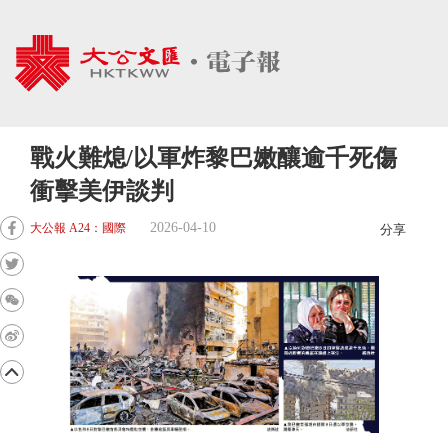
戰火難熄/以軍炸黎巴嫩釀逾千死傷
衝擊美伊談判
2026-04-10
大公報 A24：國際
分享