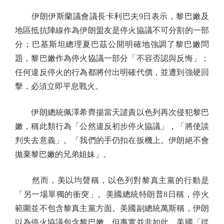
伊朗伊斯蘭議會議長卡利巴夫9日表示，黎巴嫩及
地區抵抗陣線作為伊朗盟友是停火協議不可分割的一部
分；巴基斯坦總理夏巴茲公開明確地強調了黎巴嫩問
題，黎巴嫩作為停火協議一部分「不容否認與反悔」；
任何違反停火的行為都將付出明確代價，並遭到強硬回
擊，必須立即平息戰火。
伊朗總統佩澤希齊揚當天譴責以色列再次侵犯黎巴
嫩，稱此類行為「公然違反初步停火協議」，「將使談
判失去意義」。「我們的手仍扣在扳機上。伊朗絕不會
拋棄黎巴嫩的兄弟姐妹」。
然而，美以均聲稱，以色列對黎真主黨的行動是
「另一場單獨的衝突」。美國總統特朗普8日稱，停火
範圍並不包含黎真主黨方面。美國副總統萬斯稱，伊朗
以為停火協議包含黎巴嫩，但事實並非如此，美國「從