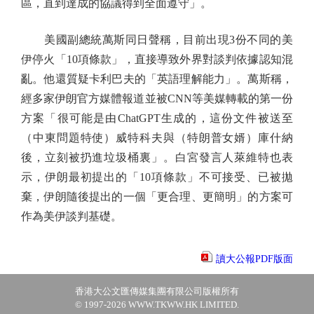
區，直到達成的協議得到全面遵守」。
美國副總統萬斯同日聲稱，目前出現3份不同的美
伊停火「10項條款」，直接導致外界對談判依據認知混
亂。他還質疑卡利巴夫的「英語理解能力」。萬斯稱，
經多家伊朗官方媒體報道並被CNN等美媒轉載的第一份
方案「很可能是由ChatGPT生成的，這份文件被送至
（中東問題特使）威特科夫與（特朗普女婿）庫什納
後，立刻被扔進垃圾桶裏」。白宮發言人萊維特也表
示，伊朗最初提出的「10項條款」不可接受、已被拋
棄，伊朗隨後提出的一個「更合理、更簡明」的方案可
作為美伊談判基礎。
讀大公報PDF版面
香港大公文匯傳媒集團有限公司版權所有
© 1997-2026 WWW.TKWW.HK LIMITED.