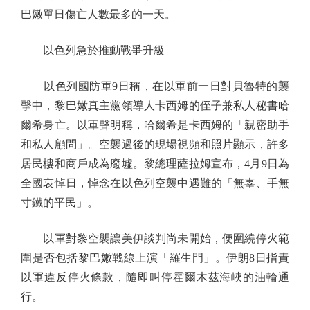
巴嫩單日傷亡人數最多的一天。
以色列急於推動戰爭升級
以色列國防軍9日稱，在以軍前一日對貝魯特的襲
擊中，黎巴嫩真主黨領導人卡西姆的侄子兼私人秘書哈
爾希身亡。以軍聲明稱，哈爾希是卡西姆的「親密助手
和私人顧問」。空襲過後的現場視頻和照片顯示，許多
居民樓和商戶成為廢墟。黎總理薩拉姆宣布，4月9日為
全國哀悼日，悼念在以色列空襲中遇難的「無辜、手無
寸鐵的平民」。
以軍對黎空襲讓美伊談判尚未開始，便圍繞停火範
圍是否包括黎巴嫩戰線上演「羅生門」。伊朗8日指責
以軍違反停火條款，隨即叫停霍爾木茲海峽的油輪通
行。