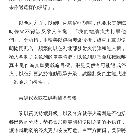
未作過這樣的承諾」。
以色列方面，以總理內塔尼亞胡稱，他要求美伊臨
時停火不得涉及黎真主黨，「我們繼續強力打擊他
們」。分析指，本輪美以伊衝突爆發後，黎真主黨與伊
朗協同配合，頻繁向以色列北部發射火箭彈和無人機，
極大牽制了以色列的軍事資源；以色列則把徹底摧毀黎
真主黨作為其重要戰略目標。眼見美伊有可能達成停
火，以色列更急於推動戰爭升級，試圖對黎真主黨武裝
「欲除之而後快」。
美伊代表或在伊斯蘭堡會晤
黎以衝突持續升級，以及各方就停火範圍是否包括
黎巴嫩的分歧，勢必會加劇美國和伊朗之間的不信任，
讓本就脆弱的停火更加岌岌可危。白宮方面稱，美伊將