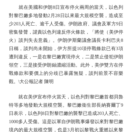
就在美國和伊朗8日宣布停火兩周的當天，以色列
對黎巴嫩多地發動2月28日以來最大規模空襲，造成至
少203人死亡、逾千人受傷。伊朗政府、議會及軍方9日
密集發聲，譴責以色列違反停火條款，「將使（美伊停
火）談判失去意義」。伊朗伊斯蘭議會議長卡利巴夫8
日稱，談判尚未開始，伊方所提10項停戰條款已有3項
遭到違反，一是在黎巴嫩實現停火，二是禁止侵犯伊朗
領空，三是接受伊朗鈾濃縮活動。此外，美伊雙方在停
戰條款和要價上的分歧已暴露無疑，談判前景不容樂
觀。\大公報記者 陳明
就在美伊宣布停火當天，以色列對黎巴嫩首都貝魯
特等多地發動大規模空襲。黎巴嫩衞生部長納賽爾丁9
日表示，以色列8日對黎巴嫩的襲擊已造成203人死亡、
1000多人受傷。這是以軍自伊朗戰事爆發以來對黎巴嫩
境內的最大規模空襲，也是3月初以黎戰火重燃以來黎