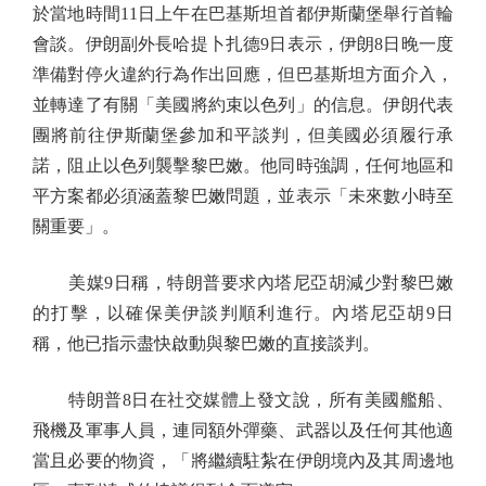
於當地時間11日上午在巴基斯坦首都伊斯蘭堡舉行首輪
會談。伊朗副外長哈提卜扎德9日表示，伊朗8日晚一度
準備對停火違約行為作出回應，但巴基斯坦方面介入，
並轉達了有關「美國將約束以色列」的信息。伊朗代表
團將前往伊斯蘭堡參加和平談判，但美國必須履行承
諾，阻止以色列襲擊黎巴嫩。他同時強調，任何地區和
平方案都必須涵蓋黎巴嫩問題，並表示「未來數小時至
關重要」。
美媒9日稱，特朗普要求內塔尼亞胡減少對黎巴嫩
的打擊，以確保美伊談判順利進行。內塔尼亞胡9日
稱，他已指示盡快啟動與黎巴嫩的直接談判。
特朗普8日在社交媒體上發文說，所有美國艦船、
飛機及軍事人員，連同額外彈藥、武器以及任何其他適
當且必要的物資，「將繼續駐紮在伊朗境內及其周邊地