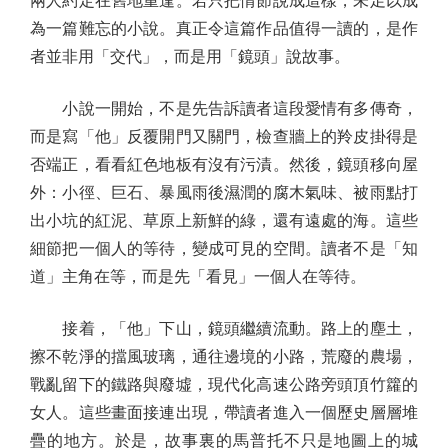
兩人約定在舊地重逢。若只把情節說成這樣，未足以成
為一篇難忘的小說。真正令這篇作品值得一讀的，是作
者並非用「交代」，而是用「鏡頭」說故事。
小說一開始，不是先告訴讀者這段愛情有多傳奇，
而是寫「他」反覆開門又關門，檢查牆上的羚皮掛得是
否端正，看看紅色地板有沒有污漬。然後，鏡頭移向屋
外：小徑、巨石、暴風雨後濕潤的腐木氣味、被雨點打
出小坑的紅泥、草原上新鮮的綠，還有遠處的海。這些
細節把一個人的等待，變成可見的空間。讀者不是「知
道」主角在等，而是先「看見」一個人在等待。
接着，「他」下山，鏡頭繼續流動。路上的塵土，
擦不乾淨的擋風玻璃，通往邊境的小路，荒廢的農場，
戰亂留下的鐵路與廢墟，現代化高速公路旁頭頂竹籮的
女人。這些畫面接連出現，帶讀者進入一個歷史層層堆
疊的地方。於是，故事裏的馬普托不只是地圖上的城