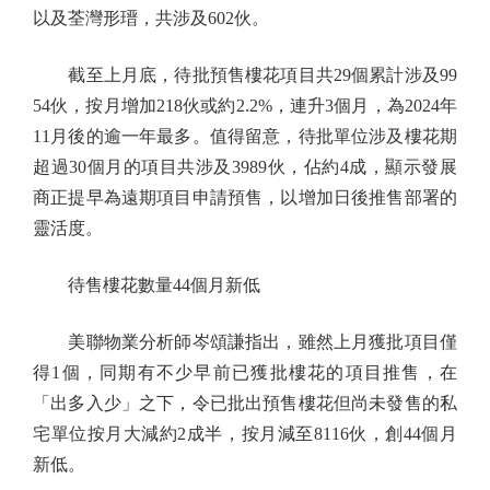
以及荃灣形瑨，共涉及602伙。
截至上月底，待批預售樓花項目共29個累計涉及99
54伙，按月增加218伙或約2.2%，連升3個月，為2024年
11月後的逾一年最多。值得留意，待批單位涉及樓花期
超過30個月的項目共涉及3989伙，佔約4成，顯示發展
商正提早為遠期項目申請預售，以增加日後推售部署的
靈活度。
待售樓花數量44個月新低
美聯物業分析師岑頌謙指出，雖然上月獲批項目僅
得1個，同期有不少早前已獲批樓花的項目推售，在
「出多入少」之下，令已批出預售樓花但尚未發售的私
宅單位按月大減約2成半，按月減至8116伙，創44個月
新低。