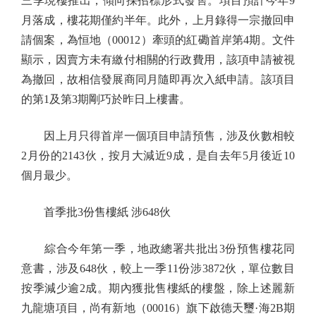
三季現樓推出，傾向採招標形式發售。項目預計今年9
月落成，樓花期僅約半年。此外，上月錄得一宗撤回申
請個案，為恒地（00012）牽頭的紅磡首岸第4期。文件
顯示，因賣方未有繳付相關的行政費用，該項申請被視
為撤回，故相信發展商同月隨即再次入紙申請。該項目
的第1及第3期剛巧於昨日上樓書。
因上月只得首岸一個項目申請預售，涉及伙數相較
2月份的2143伙，按月大減近9成，是自去年5月後近10
個月最少。
首季批3份售樓紙 涉648伙
綜合今年第一季，地政總署共批出3份預售樓花同
意書，涉及648伙，較上一季11份涉3872伙，單位數目
按季減少逾2成。期內獲批售樓紙的樓盤，除上述麗新
九龍塘項目，尚有新地（00016）旗下啟德天璽·海2B期