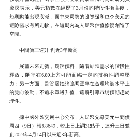
龐溟表示，美元指數在經歷了3月份的階段性衝高後，
短期動能出現衰減，而中東局勢的邊際緩和也令美元的
避險需求有所走軟，在短期內為人民幣估值修復創造了
空間。
中間價三連升 創近3年新高
展望未來走勢，龐溟預料，隨着結匯需求的階段性
釋放，匯率在6.80上方可能面臨一定的技術性調整壓
力；另一方面，監管層始終強調匯率在合理均衡水平上
的雙向波動，不追求單邊升值，這將引導市場預期趨於
理性。
據中國外匯交易中心公布，人民幣兌每美元中間價
周四（9日）報6.8649，較上日上調31點子，連升三日並
創2023年4月14日以來近3年新高。