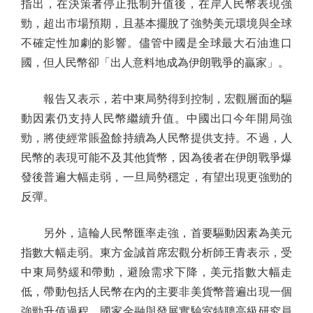
指出，在決策者停止抵制升值後，在岸人民幣表現強
勁，超出市場預期，且基本擺脫了強勢美元環境與全球
不確定性加劇的影響。儘管中國是全球最大石油進口
國，但人民幣卻「出人意料地成為伊朗戰爭的贏家」。
報告又表示，若中東局勢得到控制，宏觀層面的驅
動因素仍支持人民幣繼續升值。中國出口今年開局強
勁，將使經常賬盈餘持續為人民幣提供支持。不過，人
民幣的表現可能不及其他貨幣，因為後者在伊朗戰爭爆
發後普遍大幅走弱，一旦局勢穩定，有望出現更強勁的
反彈。
另外，這輪人民幣匯率走強，首要驅動因素為美元
指數大幅走弱。東方金誠首席宏觀分析師王青表示，受
中東局勢緩和帶動，避險需求下降，美元指數大幅走
低，帶動包括人民幣在內的主要非美貨幣普遍出現一個
強勁升值過程。國家金融與發展實驗室特聘高級研究員