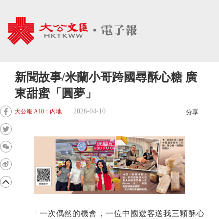
新聞故事/米蘭小哥跨國尋酥心糖 廣
東甜蜜「圓夢」
2026-04-10
大公報 A10：內地
分享
「一次偶然的機會，一位中國遊客送我三顆酥心