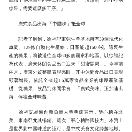
體驗了傳承百年的手工拉糖工藝。「沒想到一顆小小的
糖果，需要這麼多工序。」
廣式食品出海 「中國味」抵全球
記者了解到，徐福記東莞生產基地擁有39個現代化
車間、129條自動化生產線，日產能超1600噸。這裏生
產的糖果，將被送往全球60多個國家和地區。以徐福記
為代表，廣東休閒食品出口迎來「甜蜜開局」。今年前
兩月，廣東外貿整體表現亮眼，其中休閒食品出口實現
顯著增長。依託全省超1.6萬家食品企業的雄厚產業基
礎，從糖果、飲品到休閒零食，「廣式美味」正加速出
海，俘獲全球味蕾。
徐福記品類創新負責人蔡典儒表示，酥心糖在北
美、東南亞尤其暢銷。這次「酥心糖跨國接力」本質上
是世界對中國味道的認可，是中式美食文化跨越地域、