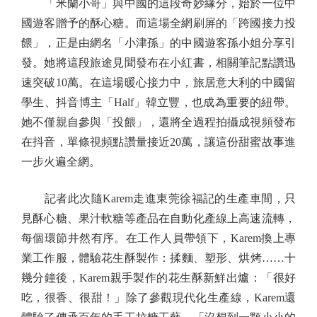
「米蘭小哥」與中國的這段奇妙緣分，始於一位中
國遊客贈予的酥心糖。而這場全網刷屏的「跨國接力投
餵」，正是由網名「小津孫」的中國遊客孫小姐分享引
發。她將這段旅途見聞發布在小紅書，相關筆記點讚迅
速突破10萬。在這場暖心接力中，旅居意大利的中國留
學生、抖音博主「Half」韓立豐，也成為重要的紐帶。
她不僅親自參與「投餵」，還將全過程拍攝成視頻發布
在抖音，單條視頻點讚量接近20萬，讓這份甜蜜故事進
一步火遍全網。
記者此次隨Karem走進東莞徐福記的生產車間，只
見酥心糖、果汁軟糖等產品在自動化產線上高速流轉，
每個環節井然有序。在工作人員帶領下，Karem換上專
業工作服，體驗花生酥製作：揉麵、塑形、烘烤……十
幾分鐘後，Karem親手製作的花生酥新鮮出爐：「很好
吃，很香、很甜！」除了參觀現代化生產線，Karem還