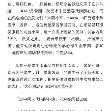
糖，兩顆紅色、一顆黃色。從那之後我就忘不了它的味
道。」今年2月曾因「跨國求中國遊客代購酥心糖」而
在網絡爆紅的意大利「米蘭小哥」Karem，8日受邀來到
廣東「圓夢」。這位總是穿着筆挺西裝、在米蘭酒店微
笑服務的前台小哥，這一次換上輕鬆的便裝，開啟為期
5天的「廣貨之旅」，親自來廣東「吃糖」。抵達東莞
後，他首站便走進心心唸唸的酥心糖生產車間，參加
「遊購東莞 體驗製造美學」主題活動。
參觀完糖果生產車間自動化生產線，「米蘭小哥」
直言大開眼界，對「廣東製造」的實力有了全新認知，
更希望通過此次旅程，把更多優質廣貨與中國故事帶回
意大利。\大公報記者 盧靜怡東莞報道
「請中國人代購酥心糖」 視頻點讚破20萬