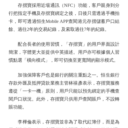
存摺寶採用近場通訊（NFC）功能，客戶親身到分
行把指定手機及存摺寶綁定之後，日後只需透過手機拍
卡，即可透過恒生Mobile APP查閱港元存摺儲蓄戶口結
餘、過往2年的交易紀錄，及索取過往7年的紀錄。
配合長者的使用習慣，「存摺寶」的用戶界面設計
簡潔，字體更大並提供中英描述。用戶亦可根據個人習
慣點選「橫向模式」，即可切換至更寬闊的顯示模式。
加強保障客戶也是銀行的關注重點之一。恒生銀行
存款外匯及抵押貸款業務主管林禧彥表示，存摺寶服務
遵從「一卡一機」原則，用戶只能以預先綁定的手機查
閱戶口狀況。此外，存摺寶只供用戶查閱賬戶，不設轉
賬功能。
李樺倫表示，存摺寶並非為了取代紅簿仔，而是為