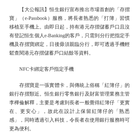
【大公報訊】恒生銀行宣布推出市場首創的「存摺
寶」（e-Passbook）服務，將長者熟悉的「打簿」習慣
移植至手機上。由即日起，持有港元存摺儲蓄戶口且沒
有登記恒生個人e-Banking的客戶，只需到分行把指定手
機及存摺寶綁定，日後毋須親臨分行，即可透過手機輕
鬆查閱港元存摺儲蓄戶口結餘等資料。
NFC卡綁定客戶指定手機
存摺寶是一張實體卡，與傳統上俗稱「紅簿仔」的
銀行存摺類近。恒生銀行零售銀行及財富管理業務主管
李樺倫解釋，主要是考慮到長者一般覺得紅簿仔「更實
在、更安心」，故此在設計上保留紅簿仔的「熟悉
感」，同時透過引入科技，令長者在使用銀行服務時可
更為便利。