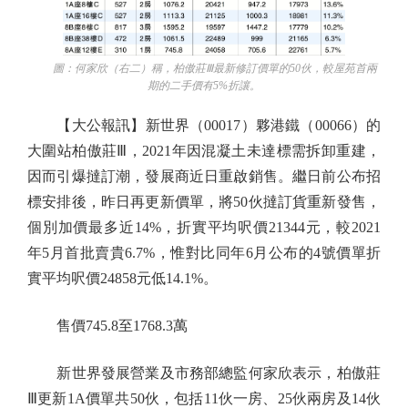
圖：何家欣（右二）稱，柏傲莊Ⅲ最新修訂價單的50伙，較屋苑首兩
期的二手價有5%折讓。
【大公報訊】新世界（00017）夥港鐵（00066）的
大圍站柏傲莊Ⅲ，2021年因混凝土未達標需拆卸重建，
因而引爆撻訂潮，發展商近日重啟銷售。繼日前公布招
標安排後，昨日再更新價單，將50伙撻訂貨重新發售，
個別加價最多近14%，折實平均呎價21344元，較2021
年5月首批賣貴6.7%，惟對比同年6月公布的4號價單折
實平均呎價24858元低14.1%。
售價745.8至1768.3萬
新世界發展營業及市務部總監何家欣表示，柏傲莊
Ⅲ更新1A價單共50伙，包括11伙一房、25伙兩房及14伙