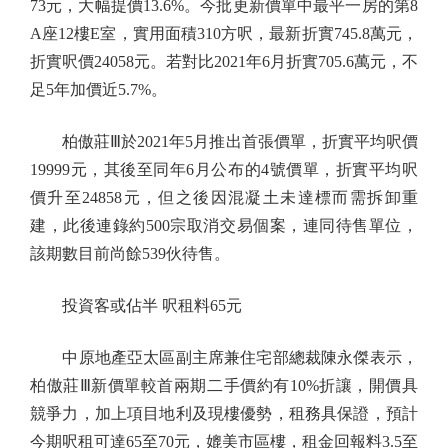
73元，大幅提價13.6%。今批更新價單中最平一房的第8
A座12樓E室，實用面積310方呎，最新折實745.8萬元，
折實呎價24058元。若對比2021年6月折實705.6萬元，不
足5年加價近5.7%。
柏傲莊Ⅲ於2021年5月推出首張價單，折實平均呎價
19999元，其後至同年6月公布的4號價單，折實平均呎
價升至24858元，但之後因混凝土未達標而需拆卸重
建，此後連錄約500宗取消交易個案，連同待售單位，
該期數目前尚餘539伙待售。
投資客或佔半 呎租料65元
中原地產亞太區副主席兼住宅部總裁陳永傑表示，
柏傲莊Ⅲ新價單較首兩期二手價約有10%折讓，開價具
競爭力，加上項目地利及現樓優勢，租務具保證，預計
今期呎租可達65至70元，媲美市區樓，租金回報料3.5至