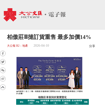
柏傲莊Ⅲ撻訂貨重售 最多加價14%
2026-04-10
大公報 B2：地產
分享