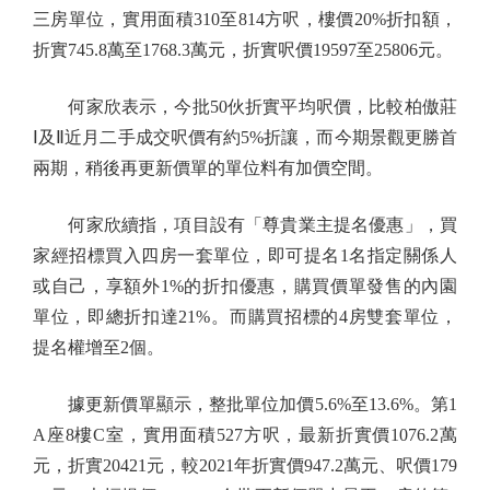
三房單位，實用面積310至814方呎，樓價20%折扣額，
折實745.8萬至1768.3萬元，折實呎價19597至25806元。
何家欣表示，今批50伙折實平均呎價，比較柏傲莊
Ⅰ及Ⅱ近月二手成交呎價有約5%折讓，而今期景觀更勝首
兩期，稍後再更新價單的單位料有加價空間。
何家欣續指，項目設有「尊貴業主提名優惠」，買
家經招標買入四房一套單位，即可提名1名指定關係人
或自己，享額外1%的折扣優惠，購買價單發售的內園
單位，即總折扣達21%。而購買招標的4房雙套單位，
提名權增至2個。
據更新價單顯示，整批單位加價5.6%至13.6%。第1
A座8樓C室，實用面積527方呎，最新折實價1076.2萬
元，折實20421元，較2021年折實價947.2萬元、呎價179