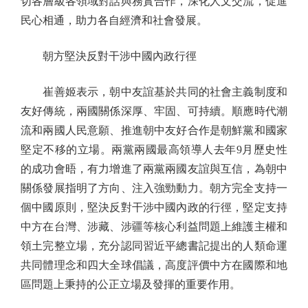
切各層級各領域對話與務實合作，深化人文交流，促進
民心相通，助力各自經濟和社會發展。
朝方堅決反對干涉中國內政行徑
崔善姬表示，朝中友誼基於共同的社會主義制度和
友好傳統，兩國關係深厚、牢固、可持續。順應時代潮
流和兩國人民意願、推進朝中友好合作是朝鮮黨和國家
堅定不移的立場。兩黨兩國最高領導人去年9月歷史性
的成功會晤，有力增進了兩黨兩國友誼與互信，為朝中
關係發展指明了方向、注入強勁動力。朝方完全支持一
個中國原則，堅決反對干涉中國內政的行徑，堅定支持
中方在台灣、涉藏、涉疆等核心利益問題上維護主權和
領土完整立場，充分認同習近平總書記提出的人類命運
共同體理念和四大全球倡議，高度評價中方在國際和地
區問題上秉持的公正立場及發揮的重要作用。