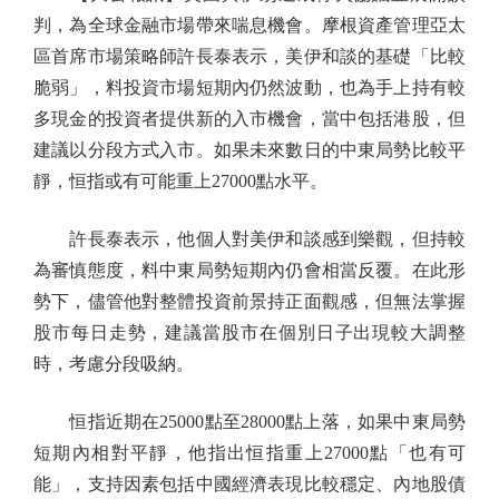
判，為全球金融市場帶來喘息機會。摩根資產管理亞太
區首席市場策略師許長泰表示，美伊和談的基礎「比較
脆弱」，料投資市場短期內仍然波動，也為手上持有較
多現金的投資者提供新的入市機會，當中包括港股，但
建議以分段方式入市。如果未來數日的中東局勢比較平
靜，恒指或有可能重上27000點水平。
許長泰表示，他個人對美伊和談感到樂觀，但持較
為審慎態度，料中東局勢短期內仍會相當反覆。在此形
勢下，儘管他對整體投資前景持正面觀感，但無法掌握
股市每日走勢，建議當股市在個別日子出現較大調整
時，考慮分段吸納。
恒指近期在25000點至28000點上落，如果中東局勢
短期內相對平靜，他指出恒指重上27000點「也有可
能」，支持因素包括中國經濟表現比較穩定、內地股債