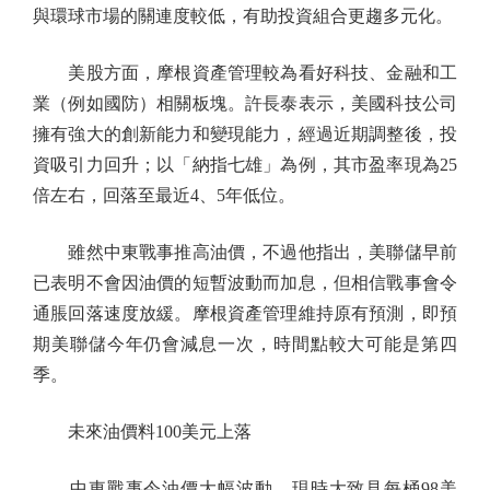
與環球市場的關連度較低，有助投資組合更趨多元化。
美股方面，摩根資產管理較為看好科技、金融和工
業（例如國防）相關板塊。許長泰表示，美國科技公司
擁有強大的創新能力和變現能力，經過近期調整後，投
資吸引力回升；以「納指七雄」為例，其市盈率現為25
倍左右，回落至最近4、5年低位。
雖然中東戰事推高油價，不過他指出，美聯儲早前
已表明不會因油價的短暫波動而加息，但相信戰事會令
通脹回落速度放緩。摩根資產管理維持原有預測，即預
期美聯儲今年仍會減息一次，時間點較大可能是第四
季。
未來油價料100美元上落
中東戰事令油價大幅波動，現時大致見每桶98美