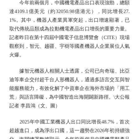
今年前兩個月，中國機電產品出口表現強勁，總額
達4109.1億美元（約32050.98億港元），同比增長27.
1%。其中，機器人產業異軍突起，出口增速顯著，已
取代傳統品類成為拉動機電產品出口增長的重要力量。
記者昨日在第十四屆中國電子信息博覽會（CITE）現場
觀察到，智元、越疆、宇樹等國產機器人企業展位人氣
火爆。
據智元機器人相關人士透露，公司已向奇瑞、比亞
迪等車企交付超千台人形機器人，通過多語言交互與智
能服務能力，有效化解了中資車企在海外市場的「用工
荒」與語言障礙，為中國智造出海開闢新路徑。\大公報
記者 李昌鴻（文、圖）
2025年中國工業機器人出口同比增長48.7%，首次
超越進口，成為淨出口國，這一趨勢在2026年初持續強