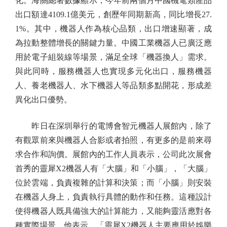
化。海關總署數據顯示，今年前兩個月中國機電類產品
出口額達4109.1億美元，創歷年同期新高，同比增長27.
1%。其中，機器人作為核心品類，出口增速顯著，成
為拉動整體增長的關鍵力量。中國工業機器人已廣泛應
用於電子組裝線等場景，滿足全球「機器換人」需求。
與此同時，服務機器人也實現多元化出口，服務機器
人、養老機器人、水下機器人等品類多點開花，形成差
異化出口優勢。
昨日在深圳舉行的電博會智元機器人展館內，除了
有觀眾前來與機器人合影或者拍照，有更多的是前來尋
求合作和詢價。展館內的工作人員表示，公司此次展會
首秀的靈犀X2機器人有「大腦」和「小腦」，「大腦」
位於雲端，負責複雜的計算和決策；而「小腦」則安裝
在機器人身上，負責執行具體的動作和任務。這種設計
使得機器人既具備強大的計算能力，又能夠靈活應對各
種實際場景。他表示，「靈犀X2機器人主要應用於娛樂