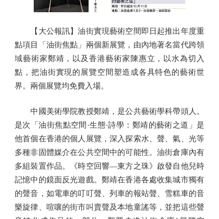
【大公報訊】油街實現藝術空間即日起推出年度重
點項目「油街焦點」兩個新展覽，由內地著名當代跨領
域藝術家鄭靖，以及香港藝術家陳惠立，以水為切入
點，把油街實現的展覽空間塑造成各具特色的藝術世
界。兩個展覽均免費入場。
中國美術學院教授鄭靖，是公共藝術學科帶頭人。
是次「油街焦點空間·生態·詩學：鄭靖的藝術之道」是
他首個在香港的個人展覽，深入探索水、聲、氣、光等
多種非固體媒介在公共空間中的可能性。油街倉庫內有
多組裝置作品。《時空回響—東方之珠》啟發自他兒時
記憶中的鏡面反光遊戲。鄭靖在香港各處收集城市獨有
的聲音，如電車的叮叮聲、列車的報站聲、雪糕車的音
樂旋律、喧嚷的街市叫賣聲及本地童謠等，並把這些聲