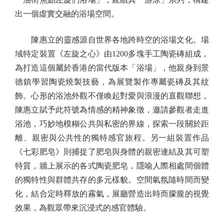
出一個虛實交融的浴場空間。
陳惠立的靈感源自世界各地跨時空的浴場文化。場
域特定裝置《左旋之心》由1200多塊手工陶瓷磚組成，
為打造這個屬於香港的當代版本「浴場」，他親身到景
德鎮學習陶瓷燒製技藝，為展覽製作專屬瓷磚及其紋
飾。心形的浴池外觀不僅喚起對愛與浪漫的直觀聯想，
陳惠立賦予此符號為情感的精神象徵，邀請參觀者走進
浴池，巧妙地模糊公共與私密的界線，探索一段關於距
離、親密與公共性的獨特感官旅程。另一組裝置作品
《七彩肥皂》則捕捉了肥皂與身體的親密連結及其可塑
特質，牆上展示的各式陶瓷肥皂，隱喻人際相處間個體
的獨特性與群體共存的多元樣貌。空間氣氛隨時間而變
化，結合定時釋放的霧氣，展廳營造出時而朦朧的視覺
效果，為觀眾帶來沉浸式的感官體驗。