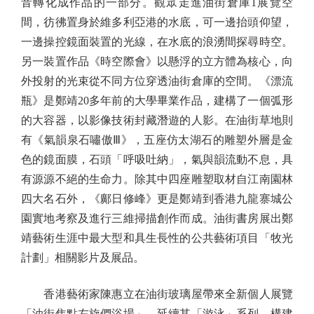
音轉化成作品的一部分。觀眾走進油街倉庫1展覽空
間，彷彿置身於維多利亞港的水底，可一邊抬頭仰望，
一邊操控鏡面裝置的光線，在水底的浪湧間探尋時空。
另一裝置作品《時空際會》以懸浮的立方體為核心，向
外投射的光束從不同方位穿透油街倉庫的空間。《漂流
瓶》是鄭靖20多年前的大學畢業作品，建構了一個弧形
的大容器，以影像技術封藏潛遊的人影。在油街草地則
有《氣韻泉石嘯傲Ⅲ》，五座仿太湖石的雕塑外層是金
色的鏡面膜，石頭「呼吸吐納」，氣與韻流動不息，具
有源源不絕的生命力。除其中四座雕塑取材自江南園林
四大名石外，《鄺日修峰》更是鄭靖到香港九龍寨城公
園實地考察及進行三維掃描創作而成。油街書房展出鄭
靖藝術生涯中最大型和具生長性的公共藝術項目「牧光
計劃」相關影片及展品。
香港藝術家陳惠立在油街玻璃屋帶來全新個人展覽
「油街焦點左旋們浴場」，延續其「游泳」系列，構建