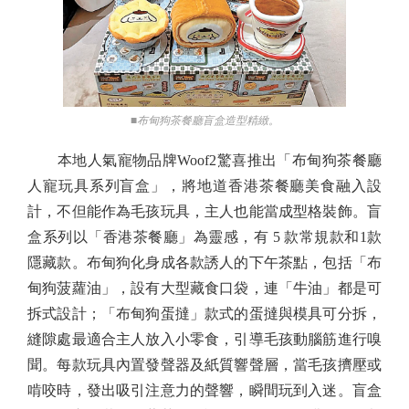
■布甸狗茶餐廳盲盒造型精緻。
本地人氣寵物品牌Woof2驚喜推出「布甸狗茶餐廳
人寵玩具系列盲盒」，將地道香港茶餐廳美食融入設
計，不但能作為毛孩玩具，主人也能當成型格裝飾。盲
盒系列以「香港茶餐廳」為靈感，有 5 款常規款和1款
隱藏款。布甸狗化身成各款誘人的下午茶點，包括「布
甸狗菠蘿油」，設有大型藏食口袋，連「牛油」都是可
拆式設計；「布甸狗蛋撻」款式的蛋撻與模具可分拆，
縫隙處最適合主人放入小零食，引導毛孩動腦筋進行嗅
聞。每款玩具內置發聲器及紙質響聲層，當毛孩擠壓或
啃咬時，發出吸引注意力的聲響，瞬間玩到入迷。盲盒