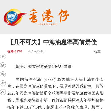
【几不可失】中海油息率高前景佳
2026-04-10
香港仔 P10
分享
黃德几 盈立證券研究部執行董事
中國海洋石油（0883）為內地最大海上油氣生產
商，在國際油價波動環境下，展現強勁經營韌性。儘管
2025年國際油價整體受全球供需平衡及地緣政治因素影
響，呈現先穩後跌走勢。倫敦布蘭特原油去年平均價格
按年下跌13%至14%，拖累上游企業收入表現。然而，