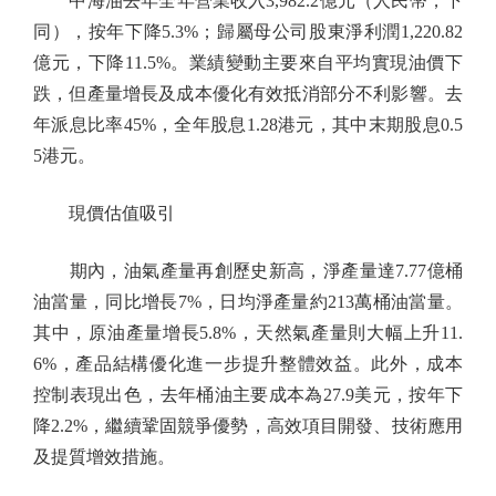
中海油去年全年營業收入3,982.2億元（人民幣，下
同），按年下降5.3%；歸屬母公司股東淨利潤1,220.82
億元，下降11.5%。業績變動主要來自平均實現油價下
跌，但產量增長及成本優化有效抵消部分不利影響。去
年派息比率45%，全年股息1.28港元，其中末期股息0.5
5港元。
現價估值吸引
期內，油氣產量再創歷史新高，淨產量達7.77億桶
油當量，同比增長7%，日均淨產量約213萬桶油當量。
其中，原油產量增長5.8%，天然氣產量則大幅上升11.
6%，產品結構優化進一步提升整體效益。此外，成本
控制表現出色，去年桶油主要成本為27.9美元，按年下
降2.2%，繼續鞏固競爭優勢，高效項目開發、技術應用
及提質增效措施。