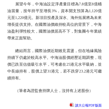
展望今年，中海油設定淨產量目標為7.8億至8億桶
油當量，按年持平至增長3%，資本開支預算為1,120億
元至1,220億元。新項目投產及深水、海外拓展將為未來
增長提供支持。在國際油價維持較高位的背景下，中海
油盈利彈性較大，國際油價居高不下，對集團今年業績
帶來正面幫助。
總結而言，國際油價近期雖見震盪，但在地緣風險
持續下仍處於較高水平。中海油股價經歷近期調整，現
價已跌至估值吸引水平，可考慮在25港元水平吸納，並
中長線持有，股價上望31港元，若不跌穿23.2港元可繼
續持有。
（筆者為證監會持牌人士，沒持有上述股份）
讀大公報PDF版面