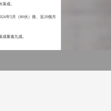
伙落成。
4年5月（80伙）後、近20個月
落成量逾九成。