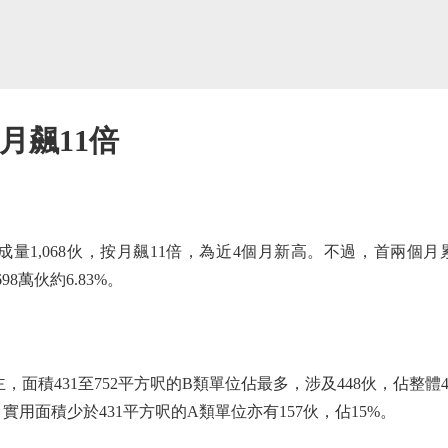
月飆11倍
,068伙，按月飆11倍，為近4個月新高。不過，首兩個月累
8萬伙約6.83%。
431至752平方呎的B類單位佔最多，涉及448伙，佔整體42%
。實用面積少於431平方呎的A類單位亦有157伙，佔15%。