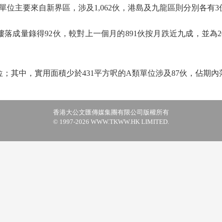
主要來自新界區，涉及1,062伙，港島及九龍區則分別各有3
量錄得92伙，較對上一個月的891伙按月跌近九成，並為202
其中，實用面積少於431平方呎的A類單位涉及87伙，佔期內
香港大公文匯傳媒集團有限公司版權所有
© 1997-2026 WWW.TKWW.HK LIMITED.