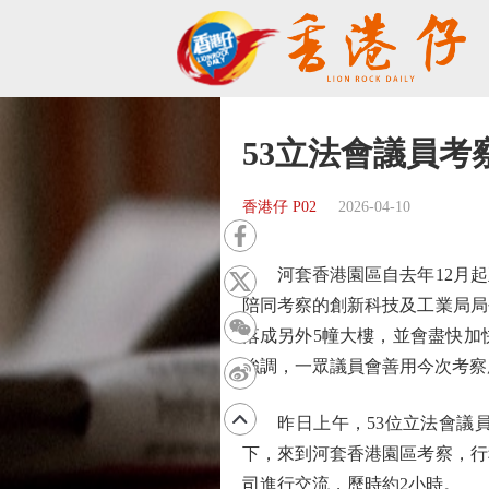
53立法會議員考
香港仔 P02
2026-04-10
河套香港園區自去年12月起正
陪同考察的創新科技及工業局局
落成另外5幢大樓，並會盡快加
強調，一眾議員會善用今次考察
昨日上午，53位立法會議員
下，來到河套香港園區考察，行
司進行交流，歷時約2小時。