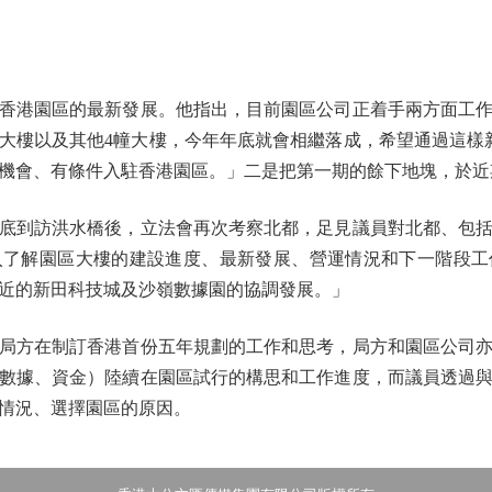
港園區的最新發展。他指出，目前園區公司正着手兩方面工作
大樓以及其他4幢大樓，今年年底就會相繼落成，希望通過這樣
機會、有條件入駐香港園區。」二是把第一期的餘下地塊，於近
到訪洪水橋後，立法會再次考察北都，足見議員對北都、包括
入了解園區大樓的建設進度、最新發展、營運情況和下一階段工
近的新田科技城及沙嶺數據園的協調發展。」
方在制訂香港首份五年規劃的工作和思考，局方和園區公司亦
數據、資金）陸續在園區試行的構思和工作進度，而議員透過
情況、選擇園區的原因。