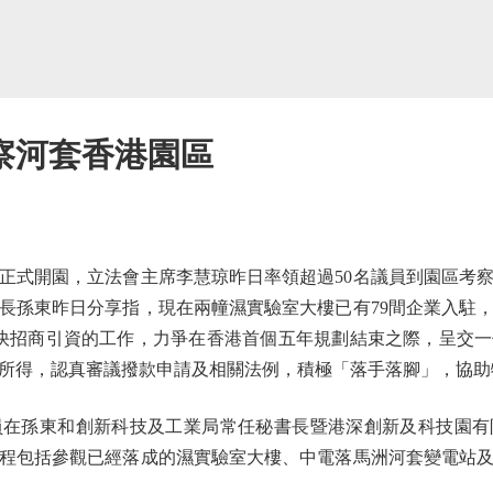
察河套香港園區
式開園，立法會主席李慧琼昨日率領超過50名議員到園區考
長孫東昨日分享指，現在兩幢濕實驗室大樓已有79間企業入駐
快招商引資的工作，力爭在香港首個五年規劃結束之際，呈交
所得，認真審議撥款申請及相關法例，積極「落手落腳」，協助
在孫東和創新科技及工業局常任秘書長暨港深創新及科技園有
程包括參觀已經落成的濕實驗室大樓、中電落馬洲河套變電站