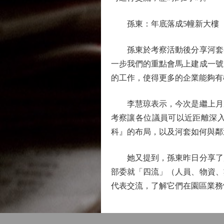
孫東：年底落成5幢新大樓
孫東於考察活動後分享河套香
一步我們的重點會馬上建成一號
的工作，使得更多的企業能夠有
李慧琼表示，今次是繼上月底
考察讓各位議員可以近距離深
科』的布局，以及河套如何與鄰
她又提到，孫東昨日分享了局
部委就「四流」（人員、物資、
代表交流，了解它們在園區業務