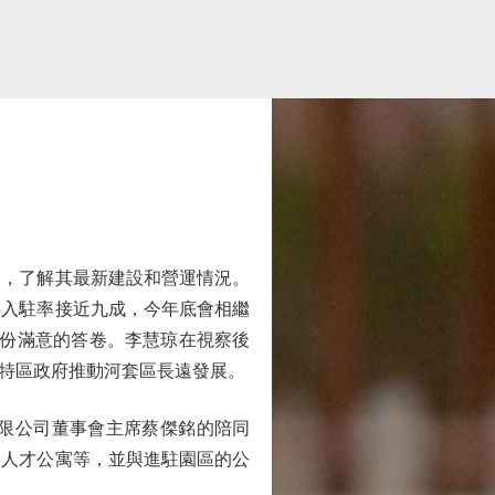
察，了解其最新建設和營運情況。
，入駐率接近九成，今年底會相繼
一份滿意的答卷。李慧琼在視察後
特區政府推動河套區長遠發展。
限公司董事會主席蔡傑銘的陪同
及人才公寓等，並與進駐園區的公