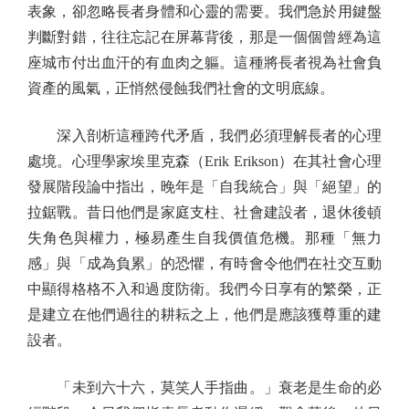
表象，卻忽略長者身體和心靈的需要。我們急於用鍵盤
判斷對錯，往往忘記在屏幕背後，那是一個個曾經為這
座城市付出血汗的有血肉之軀。這種將長者視為社會負
資產的風氣，正悄然侵蝕我們社會的文明底線。
深入剖析這種跨代矛盾，我們必須理解長者的心理
處境。心理學家埃里克森（Erik Erikson）在其社會心理
發展階段論中指出，晚年是「自我統合」與「絕望」的
拉鋸戰。昔日他們是家庭支柱、社會建設者，退休後頓
失角色與權力，極易產生自我價值危機。那種「無力
感」與「成為負累」的恐懼，有時會令他們在社交互動
中顯得格格不入和過度防衛。我們今日享有的繁榮，正
是建立在他們過往的耕耘之上，他們是應該獲尊重的建
設者。
「未到六十六，莫笑人手指曲。」衰老是生命的必