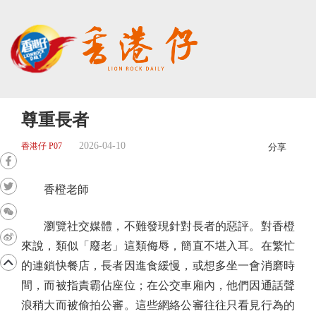
尊重長者
2026-04-10
香港仔 P07
分享
香橙老師
瀏覽社交媒體，不難發現針對長者的惡評。對香橙
來說，類似「廢老」這類侮辱，簡直不堪入耳。在繁忙
的連鎖快餐店，長者因進食緩慢，或想多坐一會消磨時
間，而被指責霸佔座位；在公交車廂內，他們因通話聲
浪稍大而被偷拍公審。這些網絡公審往往只看見行為的