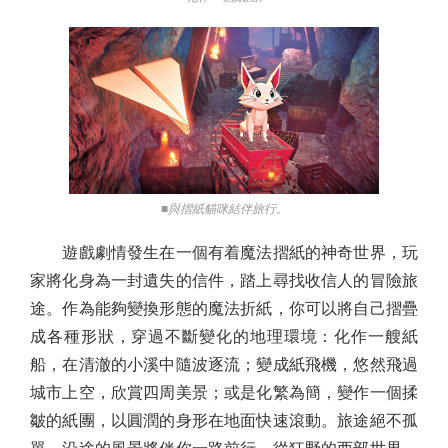
■與摺紙貓咪結伴旅行。
遊戲劇情發生在一個有着魔法摺紙的神奇世界，玩
家將化身為一封遺失的信件，踏上尋找收信人的冒險旅
途。作為能夠變換形態的魔法折紙，你可以將自己摺疊
成各種形狀，穿過不斷變化的地理環境：化作一艘紙
船，在清澈的小溪中隨波逐流；變成紙飛機，悠然飛過
城市上空，欣賞四周美景；或是化繁為簡，變作一個揉
皺的紙團，以圓潤的身形在地面快速滾動。旅途絕不孤