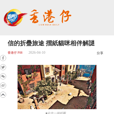
信的折疊旅途 摺紙貓咪相伴解謎
2026-04-10
香港仔 P08
分享
■化作一個紙團。