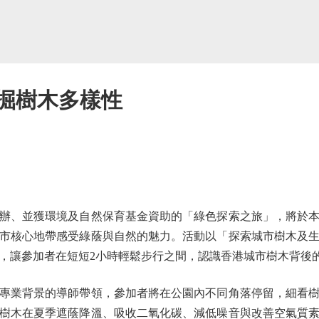
發掘樹木多樣性
、並獲環境及自然保育基金資助的「綠色探索之旅」，將於本月
市核心地帶感受綠蔭與自然的魅力。活動以「探索城市樹木及
，讓參加者在短短2小時輕鬆步行之間，認識香港城市樹木背後
業背景的導師帶領，參加者將在公園內不同角落停留，細看樹
樹木在夏季遮蔭降溫、吸收二氧化碳、減低噪音與改善空氣質