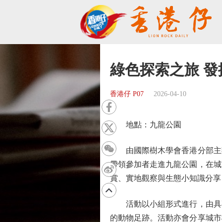
綠色探索之旅 
香港仔 P07
2026-04-10
地點：九龍公園
由國際樹木學會香港分部主辦
帶領參加者走進九龍公園，在城
賞、實地觀察與生態小知識分享
活動以小組形式進行，由具專
的動物足跡。活動亦會分享城市