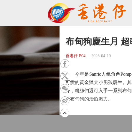
布甸狗慶生月 
香港仔 P04
2026-04-10
今年是Sanrio人氣角色Pom
可愛的黃金獵犬小男孩慶生。其中
外，粉絲們還可入手一系列布甸
受布甸狗的治癒魅力。